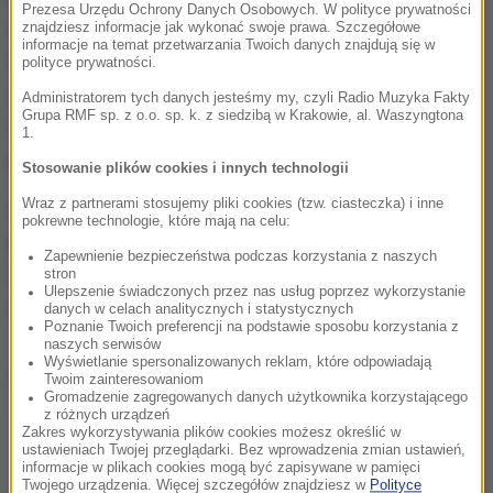
Prezesa Urzędu Ochrony Danych Osobowych. W polityce prywatności
opuścili w sobotę szpital Saint-Pierre. Abdeslam
znajdziesz informacje jak wykonać swoje prawa. Szczegółowe
informacje na temat przetwarzania Twoich danych znajdują się w
razem z adwokatem spotkał się z belgijskim
polityce prywatności.
śledczym, który zdecyduje, czy wydać oficjalny
Administratorem tych danych jesteśmy my, czyli Radio Muzyka Fakty
Grupa RMF sp. z o.o. sp. k. z siedzibą w Krakowie, al. Waszyngtona
nakaz aresztowania urodzonego w Brukseli
1.
podejrzanego.
Stosowanie plików cookies i innych technologii
Wraz z partnerami stosujemy pliki cookies (tzw. ciasteczka) i inne
Szef francuskiego MSW Bernard Cazeneuve
pokrewne technologie, które mają na celu:
powiedział w sobotę, po rozmowie z prezydentem
Zapewnienie bezpieczeństwa podczas korzystania z naszych
Francois Hollande'em, że liczy na ekstradycję
stron
Ulepszenie świadczonych przez nas usług poprzez wykorzystanie
Abdeslama, aby stanął on przed sądem we Francji.
danych w celach analitycznych i statystycznych
Poznanie Twoich preferencji na podstawie sposobu korzystania z
naszych serwisów
Wyświetlanie spersonalizowanych reklam, które odpowiadają
Dalsza część artykułu pod materiałem video:
Twoim zainteresowaniom
Gromadzenie zagregowanych danych użytkownika korzystającego
z różnych urządzeń
Zakres wykorzystywania plików cookies możesz określić w
ustawieniach Twojej przeglądarki. Bez wprowadzenia zmian ustawień,
informacje w plikach cookies mogą być zapisywane w pamięci
Twojego urządzenia. Więcej szczegółów znajdziesz w
Polityce