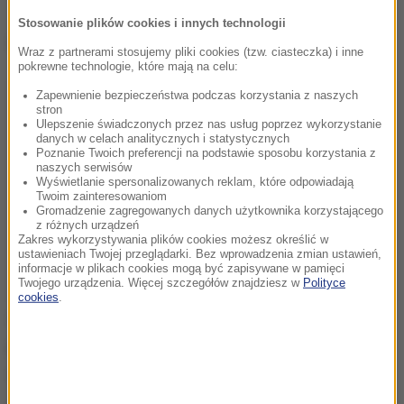
Stosowanie plików cookies i innych technologii
Dalsza część artykułu pod materiałem video:
Wraz z partnerami stosujemy pliki cookies (tzw. ciasteczka) i inne
pokrewne technologie, które mają na celu:
Zapewnienie bezpieczeństwa podczas korzystania z naszych
stron
Ulepszenie świadczonych przez nas usług poprzez wykorzystanie
danych w celach analitycznych i statystycznych
Poznanie Twoich preferencji na podstawie sposobu korzystania z
naszych serwisów
Wyświetlanie spersonalizowanych reklam, które odpowiadają
Twoim zainteresowaniom
Gromadzenie zagregowanych danych użytkownika korzystającego
z różnych urządzeń
Zakres wykorzystywania plików cookies możesz określić w
ustawieniach Twojej przeglądarki. Bez wprowadzenia zmian ustawień,
informacje w plikach cookies mogą być zapisywane w pamięci
Twojego urządzenia. Więcej szczegółów znajdziesz w
Polityce
cookies
.
Salah Abdeslam był bezpośrednio zaangażowany w
przygotowanie, organizację i przeprowadzenie
ataków
- zaznaczył Hollande.