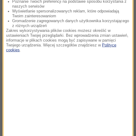
Podkreślił, że decyzja o nieubieganiu się ponownie o
Poznanie Twoich preferencji na podstawie sposobu korzystania z
naszych serwisów
funkcję prezydenta Słupska była trudna.
Znacie
Wyświetlanie spersonalizowanych reklam, które odpowiadają
Twoim zainteresowaniom
sondaże. Są rewelacyjne. Nadal cieszę się
Gromadzenie zagregowanych danych użytkownika korzystającego
z różnych urządzeń
ogromnym poparciem mieszkańców. (...) Ale nie
Zakres wykorzystywania plików cookies możesz określić w
ustawieniach Twojej przeglądarki. Bez wprowadzenia zmian ustawień,
będzie rozwoju naszego miasta, jak nie będzie
informacje w plikach cookies mogą być zapisywane w pamięci
Twojego urządzenia. Więcej szczegółów znajdziesz w
Polityce
rozwoju całego kraju
- dodał.
cookies
.
Dalsza część artykułu pod materiałem video: