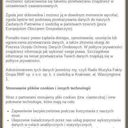
W poniedziałek po południu Biedroń ogłosił na
możliwość sprzeciwienia się takiemu przetwarzaniu znajdziesz w
ustawieniach zaawansowanych.
konferencji prasowej, że nie będzie już startował w
Zgoda jest dobrowolna i możesz ją w dowolnym momencie wycofać,
kolejnych wyborach na prezydenta Słupska.
zgoda będzie też podstawą przekazywania danych do naszych
Zaufanych Partnerów z siedzibą w państwach trzecich (poza
Europejskim Obszarem Gospodarczym).
Obecny prezydent Słupska zaznaczył, że gdyby
Ponadto masz prawo żądania dostępu, sprostowania, usunięcia lub
kandydował w jesiennych wyborach, został wybrany
ograniczenia przetwarzania danych, a także złożenia skargi do
Prezesa Urzędu Ochrony Danych Osobowych. W polityce prywatności
i zrezygnował z bycia prezydentem podczas trwania
znajdziesz informacje jak wykonać swoje prawa. Szczegółowe
informacje na temat przetwarzania Twoich danych znajdują się w
kadencji, na jego miejsce premier wyznaczyłby
polityce prywatności.
komisarza.
Komisarza, który rządziłby przez sześć
Administratorem tych danych jesteśmy my, czyli Radio Muzyka Fakty
miesięcy naszym miastem. Byłby to komisarz
Grupa RMF sp. z o.o. sp. k. z siedzibą w Krakowie, al. Waszyngtona
1.
partyjny, jak ma to miejsce w każdym miejscu, w
Stosowanie plików cookies i innych technologii
każdym samorządzie, noszący legitymację PiS. Nie
Wraz z partnerami stosujemy pliki cookies (tzw. ciasteczka) i inne
mogę na to pozwolić
- powiedział Biedroń.
pokrewne technologie, które mają na celu:
Zapewnienie bezpieczeństwa podczas korzystania z naszych
"To była trudna decyzja"
stron
Ulepszenie świadczonych przez nas usług poprzez wykorzystanie
danych w celach analitycznych i statystycznych