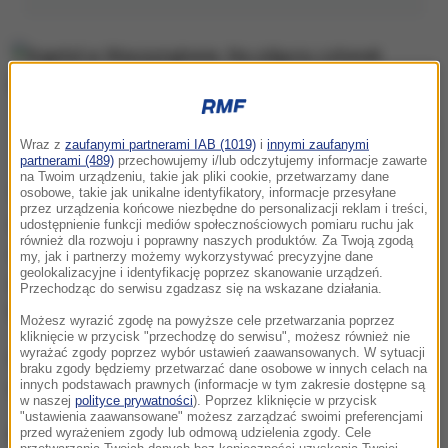
Kapitol w Waszyngtonie. Na zdjęciu członek Gwardii Narodowej Stanów
Zjednoczonych
Wraz z
zaufanymi partnerami IAB (1019)
i
innymi zaufanymi
partnerami (489)
przechowujemy i/lub odczytujemy informacje zawarte
na Twoim urządzeniu, takie jak pliki cookie, przetwarzamy dane
Wielu funkcjonariuszy uprawnionych do przejścia na
osobowe, takie jak unikalne identyfikatory, informacje przesyłane
przez urządzenia końcowe niezbędne do personalizacji reklam i treści,
emeryturę poważnie zastanawia się nad złożeniem
udostępnienie funkcji mediów społecznościowych pomiaru ruchu jak
również dla rozwoju i poprawny naszych produktów. Za Twoją zgodą
stosownych dokumentów.
Od 6 stycznia kilku
my, jak i partnerzy możemy wykorzystywać precyzyjne dane
geolokalizacyjne i identyfikację poprzez skanowanie urządzeń.
oficerów już przeszło na emeryturę
- przekazał
Przechodząc do serwisu zgadzasz się na wskazane działania.
Papathanasiou.
Możesz wyrazić zgodę na powyższe cele przetwarzania poprzez
kliknięcie w przycisk "przechodzę do serwisu", możesz również nie
wyrażać zgody poprzez wybór ustawień zaawansowanych. W sytuacji
Część młodszych strażników Kapitolu - jak dodał -
braku zgody będziemy przetwarzać dane osobowe w innych celach na
innych podstawach prawnych (informacje w tym zakresie dostępne są
rozważa przejście do innych służb mundurowych.
w naszej
polityce prywatności
). Poprzez kliknięcie w przycisk
"ustawienia zaawansowane" możesz zarządzać swoimi preferencjami
Szef związku za problem uznał "brak zaufania do
przed wyrażeniem zgody lub odmową udzielenia zgody. Cele