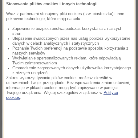
Stosowanie plików cookies i innych technologii
Dalsza część artykułu pod materiałem video:
Wraz z partnerami stosujemy pliki cookies (tzw. ciasteczka) i inne
pokrewne technologie, które mają na celu:
Zapewnienie bezpieczeństwa podczas korzystania z naszych
stron
Ulepszenie świadczonych przez nas usług poprzez wykorzystanie
danych w celach analitycznych i statystycznych
Poznanie Twoich preferencji na podstawie sposobu korzystania z
naszych serwisów
Wyświetlanie spersonalizowanych reklam, które odpowiadają
Twoim zainteresowaniom
Gromadzenie zagregowanych danych użytkownika korzystającego
z różnych urządzeń
Zakres wykorzystywania plików cookies możesz określić w
ustawieniach Twojej przeglądarki. Bez wprowadzenia zmian ustawień,
informacje w plikach cookies mogą być zapisywane w pamięci
Twojego urządzenia. Więcej szczegółów znajdziesz w
Polityce
cookies
.
Trump o administracji Bidena:
Kompletna katastrofa
Trump twierdził, że 5 miesięcy po objęciu rządów,