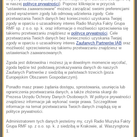
w naszej
polityce prywatności
). Poprzez kliknięcie w przycisk
Republikanie nie będą mogli wygrać.
"ustawienia zaawansowane" możesz zarządzać swoimi preferencjami
przed wyrażeniem zgody lub odmową udzielenia zgody. Cele
przetwarzania Twoich danych bez konieczności uzyskania Twojej
zgody w oparciu o uzasadniony interes Radio Muzyka Fakty Grupa
"W 2024 r. być może nie będziemy mieli już w ogóle
RMF sp. z o.o. sp. k. oraz informacje o możliwości sprzeciwienia się
kraju"
- ciągnął Trump. Przez kilkadziesiąt minut
takiemu przetwarzaniu znajdziesz w
polityce prywatności
. Cele
przetwarzania Twoich danych bez konieczności uzyskania Twojej
wymieniał rzekome przypadki fałszerstw
zgody w oparciu o uzasadniony interes
Zaufanych Partnerów IAB
oraz
możliwość sprzeciwienia się takiemu przetwarzaniu znajdziesz w
wyborczych, powołując się m.in. na rzekome
ustawieniach zaawansowanych.
ustalenia Mike'a Lindella, szefa firmy produkującej
Zgoda jest dobrowolna i możesz ją w dowolnym momencie wycofać,
zgoda będzie też podstawą przekazywania danych do naszych
poduszki MyPillow.
Zaufanych Partnerów z siedzibą w państwach trzecich (poza
Europejskim Obszarem Gospodarczym).
Lindell, wobec którego toczą się pozwy o
Ponadto masz prawo żądania dostępu, sprostowania, usunięcia lub
ograniczenia przetwarzania danych, a także złożenia skargi do
zniesławienie dwóch firm produkujących maszyny i
Prezesa Urzędu Ochrony Danych Osobowych. W polityce prywatności
znajdziesz informacje jak wykonać swoje prawa. Szczegółowe
oprogramowania do głosowania, jest obecnie
informacje na temat przetwarzania Twoich danych znajdują się w
czołowym głosicielem teorii spiskowej na temat
polityce prywatności.
wyborów. Twierdził też, że Trump zostanie jeszcze
Administratorem tych danych jesteśmy my, czyli Radio Muzyka Fakty
Grupa RMF sp. z o.o. sp. k. z siedzibą w Krakowie, al. Waszyngtona
w tym roku przywrócony na urząd prezydenta.
1.