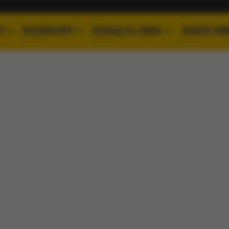
Y
ROZMOWY
GORĄCA LINIA
RADIO R