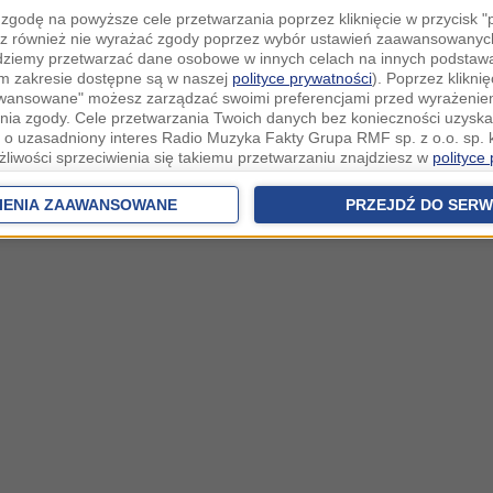
zgodę na powyższe cele przetwarzania poprzez kliknięcie w przycisk 
z również nie wyrażać zgody poprzez wybór ustawień zaawansowanych
dziemy przetwarzać dane osobowe w innych celach na innych podsta
ym zakresie dostępne są w naszej
polityce prywatności
). Poprzez kliknię
awansowane" możesz zarządzać swoimi preferencjami przed wyrażenie
ia zgody. Cele przetwarzania Twoich danych bez konieczności uzyska
 o uzasadniony interes Radio Muzyka Fakty Grupa RMF sp. z o.o. sp. k
żliwości sprzeciwienia się takiemu przetwarzaniu znajdziesz w
polityce
nia Twoich danych bez konieczności uzyskania Twojej zgody w oparci
ch Partnerów IAB
oraz możliwość sprzeciwienia się takiemu przetwarza
IENIA ZAAWANSOWANE
PRZEJDŹ DO SERW
aawansowanych.
rowolna i możesz ją w dowolnym momencie wycofać, zgoda będzie też
anych do naszych Zaufanych Partnerów z siedzibą w państwach trzec
szarem Gospodarczym).
awo żądania dostępu, sprostowania, usunięcia lub ograniczenia przet
 złożenia skargi do Prezesa Urzędu Ochrony Danych Osobowych. W pol
jdziesz informacje jak wykonać swoje prawa. Szczegółowe informacje 
woich danych znajdują się w polityce prywatności.
 tych danych jesteśmy my, czyli Radio Muzyka Fakty Grupa RMF sp. z o
owie, al. Waszyngtona 1.
ków cookies i innych technologii