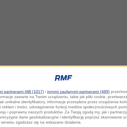
i partnerami IAB (1017)
i
innymi zaufanymi partnerami (489)
przechow
ormacje zawarte na Twoim urządzeniu, takie jak pliki cookie, przetwar
jak unikalne identyfikatory, informacje przesyłane przez urządzenia k
i reklam i treści, udostępnienie funkcji mediów społecznościowych pom
woju i poprawny naszych produktów. Za Twoją zgodą my, jak i partner
recyzyjne dane geolokalizacyjne i identyfikację poprzez skanowanie u
serwisu zgadzasz się na wskazane działania.