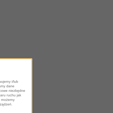
ujemy i/lub
zamy dane
ońcowe niezbędne
iaru ruchu jak
zy możemy
rządzeń.