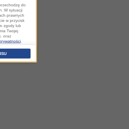
"przechodzę do
. W sytuacji
wach prawnych
cie w przycisk
m zgody lub
nia Twojej
. oraz
 prywatności
.
u o uzasadniony
niu znajdziesz w
ISU
 podstawą
ich (poza
warzania
ityce
na temat
.o. sp. k. z