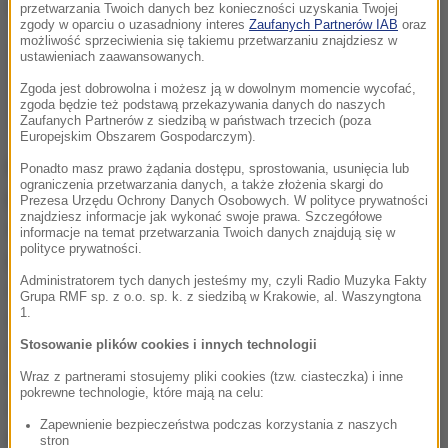
również dzieci
- zauważył.
przetwarzania Twoich danych bez konieczności uzyskania Twojej
zgody w oparciu o uzasadniony interes
Zaufanych Partnerów IAB
oraz
możliwość sprzeciwienia się takiemu przetwarzaniu znajdziesz w
ustawieniach zaawansowanych.
Posłuchaj:
Zgoda jest dobrowolna i możesz ją w dowolnym momencie wycofać,
zgoda będzie też podstawą przekazywania danych do naszych
Aktualny
0:00
/
Czas
0:00
Załadowany
:
Odtwarzaj
Zaufanych Partnerów z siedzibą w państwach trzecich (poza
0%
Europejskim Obszarem Gospodarczym).
czas
trwania
Maciej Matysiak był też pytany o to, czy ewentualne
Ponadto masz prawo żądania dostępu, sprostowania, usunięcia lub
ograniczenia przetwarzania danych, a także złożenia skargi do
przekazanie Ukrainie broni rakietowej dalekiego
Prezesa Urzędu Ochrony Danych Osobowych. W polityce prywatności
znajdziesz informacje jak wykonać swoje prawa. Szczegółowe
zasięgu może zmienić obraz wojny.
Trzeba
informacje na temat przetwarzania Twoich danych znajdują się w
polityce prywatności.
pamiętać, że Ukraińcy nowoczesnych typów broni
Administratorem tych danych jesteśmy my, czyli Radio Muzyka Fakty
zachodnich nie mogą zasilać logistycznie w
Grupa RMF sp. z o.o. sp. k. z siedzibą w Krakowie, al. Waszyngtona
1.
amunicję. Jakikolwiek sprzęt zostanie przekazany,
strona przekazująca musi wziąć na siebie obowiązek
Stosowanie plików cookies i innych technologii
dostarczania ciągłego zasobu logistycznego - dużej
Wraz z partnerami stosujemy pliki cookies (tzw. ciasteczka) i inne
pokrewne technologie, które mają na celu:
ilości rakiet, amunicji, części zamiennych
- tłumaczył
Zapewnienie bezpieczeństwa podczas korzystania z naszych
ekspert.
Nieduża liczba rakiet
(...)
raczej byłaby
stron