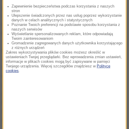
Zapewnienie bezpieczeństwa podczas korzystania z naszych
posiłek przedstawicieli władz państwowych PRL i
stron
delegacji opozycji w komnacie Pałacu Rady
Ulepszenie świadczonych przez nas usług poprzez wykorzystanie
danych w celach analitycznych i statystycznych
Ministrów w Warszawie w pierwszych dniach
Poznanie Twoich preferencji na podstawie sposobu korzystania z
naszych serwisów
kwietnia 1989 r.
Wyświetlanie spersonalizowanych reklam, które odpowiadają
Twoim zainteresowaniom
Gromadzenie zagregowanych danych użytkownika korzystającego
z różnych urządzeń
Na fotografiach można także zobaczyć obrady przy
Zakres wykorzystywania plików cookies możesz określić w
ustawieniach Twojej przeglądarki. Bez wprowadzenia zmian ustawień,
Okrągłym Stole przedstawicieli władz państwowych
informacje w plikach cookies mogą być zapisywane w pamięci
Twojego urządzenia. Więcej szczegółów znajdziesz w
Polityce
PRL z delegatami opozycji, w komnacie Pałacu Rady
cookies
.
Ministrów. Wśród dokumentów znalazły się również
zdjęcia gen. Czesława Kiszczaka z różnych
okresów jego kariery zawodowej z lat 1953-1989.
Przedstawiają go one m.in. podczas szkoleń
wojskowych, wystąpień publicznych, spotkań
służbowych oraz wizyt zagranicznych.