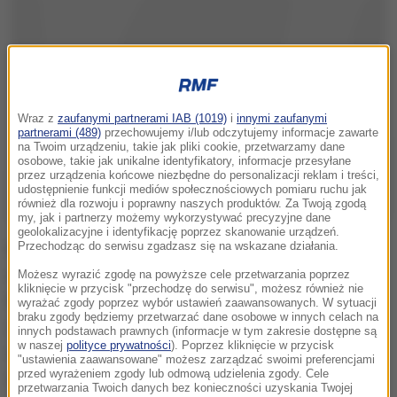
Wraz z
zaufanymi partnerami IAB (1019)
i
innymi zaufanymi
partnerami (489)
przechowujemy i/lub odczytujemy informacje zawarte
na Twoim urządzeniu, takie jak pliki cookie, przetwarzamy dane
osobowe, takie jak unikalne identyfikatory, informacje przesyłane
przez urządzenia końcowe niezbędne do personalizacji reklam i treści,
udostępnienie funkcji mediów społecznościowych pomiaru ruchu jak
również dla rozwoju i poprawny naszych produktów. Za Twoją zgodą
my, jak i partnerzy możemy wykorzystywać precyzyjne dane
geolokalizacyjne i identyfikację poprzez skanowanie urządzeń.
Przechodząc do serwisu zgadzasz się na wskazane działania.
Materiały będą udostępniane w postaci kopii
elektronicznych w czytelni Instytutu Pamięci
Możesz wyrazić zgodę na powyższe cele przetwarzania poprzez
kliknięcie w przycisk "przechodzę do serwisu", możesz również nie
Narodowej przy ul. Kłobuckiej 21 w Warszawie.
wyrażać zgody poprzez wybór ustawień zaawansowanych. W sytuacji
braku zgody będziemy przetwarzać dane osobowe w innych celach na
Zgodnie z art. 36 ustawy o IPN dokumenty będą
innych podstawach prawnych (informacje w tym zakresie dostępne są
w naszej
polityce prywatności
). Poprzez kliknięcie w przycisk
udostępniane w celu prowadzenia badań naukowych
"ustawienia zaawansowane" możesz zarządzać swoimi preferencjami
przed wyrażeniem zgody lub odmową udzielenia zgody. Cele
oraz w celach dziennikarskich.
przetwarzania Twoich danych bez konieczności uzyskania Twojej