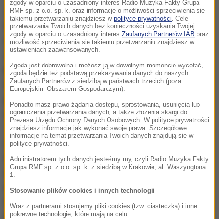
zgody w oparciu o uzasadniony interes Radio Muzyka Fakty Grupa
Jak podaje IPN, w zbiorze udostępnionych zdjęć są
RMF sp. z o.o. sp. k. oraz informacje o możliwości sprzeciwienia się
takiemu przetwarzaniu znajdziesz w
polityce prywatności
. Cele
fotografie stanowiące dokumentację m.in. spotkań
przetwarzania Twoich danych bez konieczności uzyskania Twojej
zgody w oparciu o uzasadniony interes
Zaufanych Partnerów IAB
oraz
w willi Ministerstwa Spraw Wewnętrznych przy ul.
możliwość sprzeciwienia się takiemu przetwarzaniu znajdziesz w
ustawieniach zaawansowanych.
Zawrat w Warszawie oraz w Ośrodku
Zgoda jest dobrowolna i możesz ją w dowolnym momencie wycofać,
konferencyjnym MSW w Magdalence pod
zgoda będzie też podstawą przekazywania danych do naszych
Zaufanych Partnerów z siedzibą w państwach trzecich (poza
Warszawą, wykonaną podczas spotkań
Europejskim Obszarem Gospodarczym).
przedstawicieli władz państwowych z delegacją
Ponadto masz prawo żądania dostępu, sprostowania, usunięcia lub
ograniczenia przetwarzania danych, a także złożenia skargi do
opozycji w latach 1988-1989.
Prezesa Urzędu Ochrony Danych Osobowych. W polityce prywatności
znajdziesz informacje jak wykonać swoje prawa. Szczegółowe
informacje na temat przetwarzania Twoich danych znajdują się w
Zdjęcia relacjonują także m.in. spotkanie Lecha
polityce prywatności.
Wałęsy i gen. Czesława Kiszczaka w willi MSW przy
Administratorem tych danych jesteśmy my, czyli Radio Muzyka Fakty
Grupa RMF sp. z o.o. sp. k. z siedzibą w Krakowie, al. Waszyngtona
ul. Zawrat w Warszawie w 1988 r. Dokumentują
1.
również uroczysty obiadu w dniu rozpoczęcia obrad
Stosowanie plików cookies i innych technologii
Okrągłego stołu w Pałacu Rady Ministrów (obecnie
Wraz z partnerami stosujemy pliki cookies (tzw. ciasteczka) i inne
pokrewne technologie, które mają na celu:
Pałac Prezydencki) 6 lutego 1989 r. czy wspólny