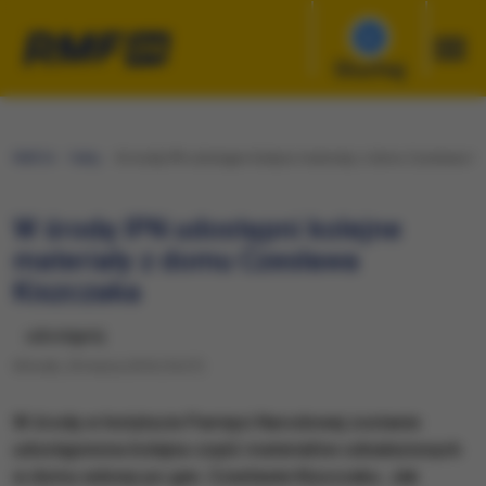
Słuchaj
RMF24
Fakty
W środę IPN udostępni kolejne materiały z domu Czesława K
W środę IPN udostępni kolejne
materiały z domu Czesława
Kiszczaka
udostępnij
Wtorek, 29 marca 2016 (16:27)
W środę w Instytucie Pamięci Narodowej zostanie
udostępniona kolejna część materiałów odnalezionych
w domu wdowy po gen. Czesławie Kiszczaku. Jak