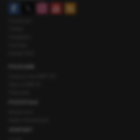
Facebook
Twitter
Instagram
YouTube
Kanały RSS
POLECANE
Gorąca Linia RMF FM
Staż w RMF24
Patronaty
POZOSTAŁE
Newsroom
Radio internetowe
KONTAKT
O nas