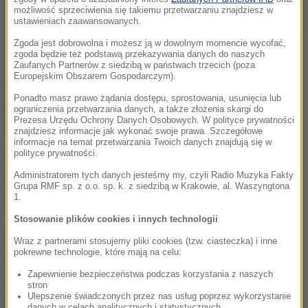
możliwość sprzeciwienia się takiemu przetwarzaniu znajdziesz w
ustawieniach zaawansowanych.
Nasza ekspertka regularnie wprowadza jajka do
Zgoda jest dobrowolna i możesz ją w dowolnym momencie wycofać,
zgoda będzie też podstawą przekazywania danych do naszych
jadłospisu swoich pacjentów.
Jajko, bogate w
Zaufanych Partnerów z siedzibą w państwach trzecich (poza
Europejskim Obszarem Gospodarczym).
niezbędne aminokwasy, witaminy i minerały, jest
Ponadto masz prawo żądania dostępu, sprostowania, usunięcia lub
porównywane do mleka matki pod względem
ograniczenia przetwarzania danych, a także złożenia skargi do
Prezesa Urzędu Ochrony Danych Osobowych. W polityce prywatności
wartości odżywczych.
znajdziesz informacje jak wykonać swoje prawa. Szczegółowe
informacje na temat przetwarzania Twoich danych znajdują się w
polityce prywatności.
Białko jest nam potrzebne do budowy masy
Administratorem tych danych jesteśmy my, czyli Radio Muzyka Fakty
mięśniowej, a jajko jest faktycznie bardzo dobrym
Grupa RMF sp. z o.o. sp. k. z siedzibą w Krakowie, al. Waszyngtona
źródłem białka -
mówi Stolińska.
1.
Stosowanie plików cookies i innych technologii
Wokół jajek narosło wiele mitów, szczególnie
Wraz z partnerami stosujemy pliki cookies (tzw. ciasteczka) i inne
pokrewne technologie, które mają na celu:
dotyczących zawartości cholesterolu. Pani doktor
Zapewnienie bezpieczeństwa podczas korzystania z naszych
wyjaśnia, że choć jajka są źródłem cholesterolu, to
stron
Ulepszenie świadczonych przez nas usług poprzez wykorzystanie
jednak w umiarkowanych ilościach mogą być
danych w celach analitycznych i statystycznych