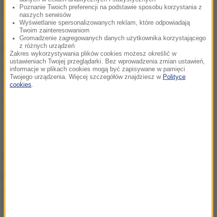
Poznanie Twoich preferencji na podstawie sposobu korzystania z
korzystne dla zdrowia.
naszych serwisów
Wyświetlanie spersonalizowanych reklam, które odpowiadają
Twoim zainteresowaniom
Zaleca
spożywanie około 10 jaj tygodniowo,
Gromadzenie zagregowanych danych użytkownika korzystającego
podkreślając, że dieta powinna być urozmaicona.
z różnych urządzeń
Zakres wykorzystywania plików cookies możesz określić w
ustawieniach Twojej przeglądarki. Bez wprowadzenia zmian ustawień,
Nie bójmy się cholesterolu z jajek -
dodaje,
informacje w plikach cookies mogą być zapisywane w pamięci
Twojego urządzenia. Więcej szczegółów znajdziesz w
Polityce
zaznaczając jednocześnie, że sposób
cookies
.
przygotowania jajek ma kluczowe znaczenie dla
zachowania ich wartości odżywczych.
Jak jeść jajka, by korzystać z ich
dobrodziejstw?
Najzdrowszą formą spożywania jajek jest ich
gotowanie, szczególnie na miękko,
co zapewnia
lepsze wchłanianie składników odżywczych.