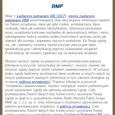
Doktor Hanna Stolińska, dietetyk kliniczna
podkreślała w rozmowie z Krzysztofem Urbaniakiem
w Wykładzie otwartym w Radiu RMF24, że jajko jest
Wraz z
zaufanymi partnerami IAB (1017)
i
innymi zaufanymi
partnerami (489)
przechowujemy i/lub odczytujemy informacje zawarte
niezwykle cennym elementem zbilansowanej diety.
na Twoim urządzeniu, takie jak pliki cookie, przetwarzamy dane
osobowe, takie jak unikalne identyfikatory, informacje przesyłane
przez urządzenia końcowe niezbędne do personalizacji reklam i treści,
Dlaczego warto jeść jajka?
udostępnienie funkcji mediów społecznościowych pomiaru ruchu jak
również dla rozwoju i poprawny naszych produktów. Za Twoją zgodą
my, jak i partnerzy możemy wykorzystywać precyzyjne dane
geolokalizacyjne i identyfikację poprzez skanowanie urządzeń.
Dalsza część artykułu pod materiałem video:
Przechodząc do serwisu zgadzasz się na wskazane działania.
Możesz wyrazić zgodę na powyższe cele przetwarzania poprzez
kliknięcie w przycisk "przechodzę do serwisu", możesz również nie
wyrażać zgody poprzez wybór ustawień zaawansowanych. W sytuacji
braku zgody będziemy przetwarzać dane osobowe w innych celach na
innych podstawach prawnych (informacje w tym zakresie dostępne są
w naszej
polityce prywatności
). Poprzez kliknięcie w przycisk
"ustawienia zaawansowane" możesz zarządzać swoimi preferencjami
przed wyrażeniem zgody lub odmową udzielenia zgody. Cele
przetwarzania Twoich danych bez konieczności uzyskania Twojej
zgody w oparciu o uzasadniony interes Radio Muzyka Fakty Grupa
RMF sp. z o.o. sp. k. oraz informacje o możliwości sprzeciwienia się
takiemu przetwarzaniu znajdziesz w
polityce prywatności
. Cele
przetwarzania Twoich danych bez konieczności uzyskania Twojej
zgody w oparciu o uzasadniony interes
Zaufanych Partnerów IAB
oraz