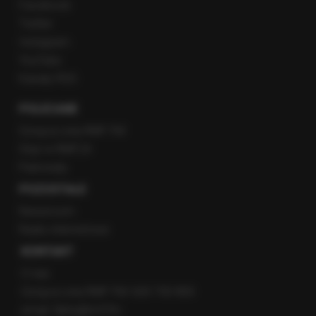
Facebook
Twitter
Instagram
YouTube
Kanały RSS
POLECANE
Gorąca Linia RMF FM
Staż w RMF24
Patronaty
POZOSTAŁE
Newsroom
Radio internetowe
KONTAKT
O nas
Gorąca Linia RMF FM: 600 700 800
email: fakty@rmf.fm