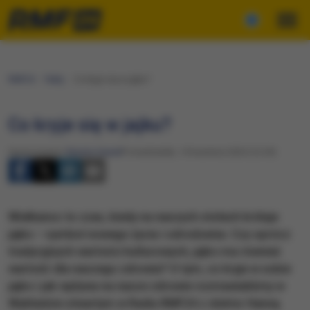
RMF24
Fakty
Co kryje się w jajku?
Co kryje się w jajku?
Opracowanie:
Renata Gaweł
Poniedziałek, 14 kwietnia 2025 (12:29)
Wielkanoc to czas, kiedy na naszych stołach króluje
jajko – symbol nowego życia i odrodzenia. Czy oprócz
tradycyjnych wartości kulturowych, jajko ma również
wartość dla naszego zdrowia? O tym, co kryje w sobie
jajko i jak wpływa na nasze zdrowie rozmawialiśmy w
Wykładzie otwartym w Radiu RMF24 z doktor Hanną