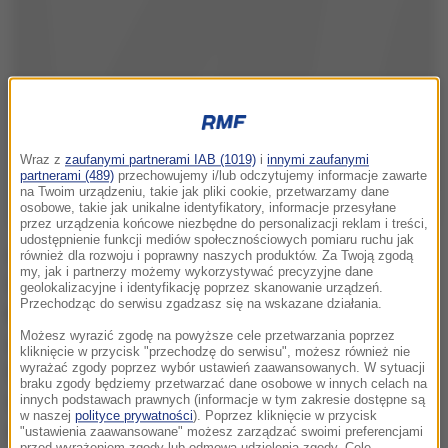
Wraz z
zaufanymi partnerami IAB (1019)
i
innymi zaufanymi
partnerami (489)
przechowujemy i/lub odczytujemy informacje zawarte
na Twoim urządzeniu, takie jak pliki cookie, przetwarzamy dane
osobowe, takie jak unikalne identyfikatory, informacje przesyłane
przez urządzenia końcowe niezbędne do personalizacji reklam i treści,
udostępnienie funkcji mediów społecznościowych pomiaru ruchu jak
Specjalna, jubileuszowa audiencja generalna w
również dla rozwoju i poprawny naszych produktów. Za Twoją zgodą
my, jak i partnerzy możemy wykorzystywać precyzyjne dane
Watykanie, ósma w trwającym od grudnia Roku
geolokalizacyjne i identyfikację poprzez skanowanie urządzeń.
Przechodząc do serwisu zgadzasz się na wskazane działania.
Miłosierdzia, odbyła się wyjątkowo w czwartek w
Możesz wyrazić zgodę na powyższe cele przetwarzania poprzez
związku z tym, że w środę przypadła uroczystość
kliknięcie w przycisk "przechodzę do serwisu", możesz również nie
wyrażać zgody poprzez wybór ustawień zaawansowanych. W sytuacji
Świętych Piotra i Pawła. Nie było dlatego tradycyjnej
braku zgody będziemy przetwarzać dane osobowe w innych celach na
środowej audiencji, a nadzwyczajną, organizowaną
innych podstawach prawnych (informacje w tym zakresie dostępne są
w naszej
polityce prywatności
). Poprzez kliknięcie w przycisk
co miesiąc w sobotę, przyspieszono z powodu
"ustawienia zaawansowane" możesz zarządzać swoimi preferencjami
przed wyrażeniem zgody lub odmową udzielenia zgody. Cele