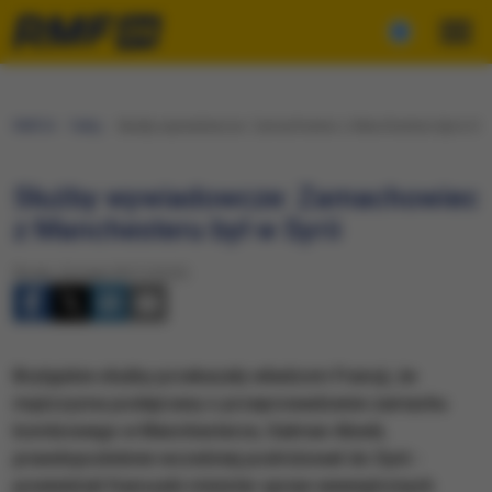
RMF24
Fakty
Służby wywiadowcze: Zamachowiec z Manchesteru był w Syri
Służby wywiadowcze: Zamachowiec
z Manchesteru był w Syrii
Środa, 24 maja 2017 (10:22)
Brytyjskie służby przekazały władzom Francji, że
mężczyzna podejrzany o przeprowadzenie zamachu
bombowego w Manchesterze, Salman Abedi,
prawdopodobnie wcześniej podróżował do Syrii -
powiedział francuski minister spraw wewnętrznych