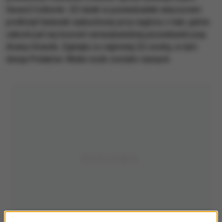
Gerard Collomb. 22-latek w poniedziałek wieczorem
podłożył ładunek wybuchowy przy wyjściu z hali, gdzie
zakończył się koncert amerykańskiej piosenkarki pop
Ariany Grande. Zginęły co najmniej 22 osoby, w tym
dwoje Polaków. Wiele osób zostało rannych.