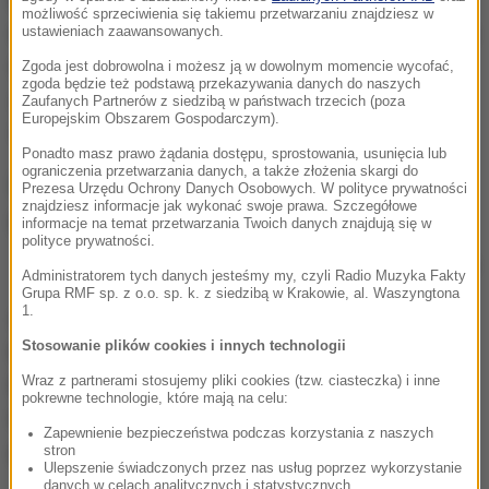
Na pytanie, czy jego zdaniem zamachowiec miał
możliwość sprzeciwienia się takiemu przetwarzaniu znajdziesz w
wsparcie jakiejś organizacji terrorystycznej, Collomb
ustawieniach zaawansowanych.
odparł:
To nie zostało jeszcze ustalone, ale możliwe,
Zgoda jest dobrowolna i możesz ją w dowolnym momencie wycofać,
zgoda będzie też podstawą przekazywania danych do naszych
że tak. Miał potwierdzone powiązania z Państwem
Zaufanych Partnerów z siedzibą w państwach trzecich (poza
Europejskim Obszarem Gospodarczym).
Islamskim.
Ponadto masz prawo żądania dostępu, sprostowania, usunięcia lub
ograniczenia przetwarzania danych, a także złożenia skargi do
Prezesa Urzędu Ochrony Danych Osobowych. W polityce prywatności
znajdziesz informacje jak wykonać swoje prawa. Szczegółowe
informacje na temat przetwarzania Twoich danych znajdują się w
polityce prywatności.
Zdjęcie zamachowca publikuje brytyjska gazeta Daily Mail
Administratorem tych danych jesteśmy my, czyli Radio Muzyka Fakty
Grupa RMF sp. z o.o. sp. k. z siedzibą w Krakowie, al. Waszyngtona
1.
Salman Abedi urodził się w 1994 roku w
Stosowanie plików cookies i innych technologii
Manchesterze. Jego rodzice uciekli do Wielkiej
Wraz z partnerami stosujemy pliki cookies (tzw. ciasteczka) i inne
Brytanii z Libii rządzonej przez Muammara
pokrewne technologie, które mają na celu:
Kaddafiego. Przybyli do Londynu, ale z czasem
Zapewnienie bezpieczeństwa podczas korzystania z naszych
przenieśli się do Manchesteru.
stron
Ulepszenie świadczonych przez nas usług poprzez wykorzystanie
danych w celach analitycznych i statystycznych