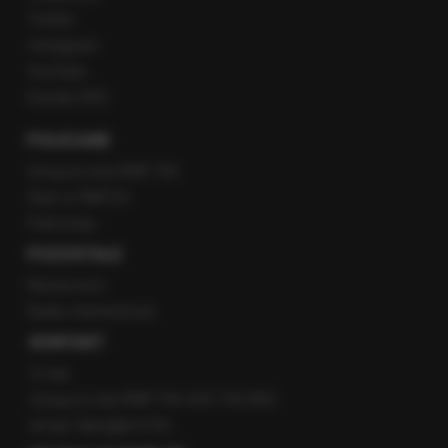
Twitter
Instagram
YouTube
Kanały RSS
POLECANE
Gorąca Linia RMF FM
Staż w RMF24
Patronaty
POZOSTAŁE
Newsroom
Radio internetowe
KONTAKT
O nas
Gorąca Linia RMF FM: 600 700 800
email: fakty@rmf.fm