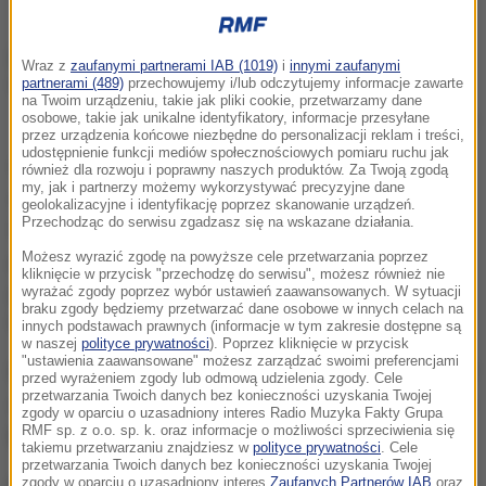
Wraz z
zaufanymi partnerami IAB (1019)
i
innymi zaufanymi
partnerami (489)
przechowujemy i/lub odczytujemy informacje zawarte
na Twoim urządzeniu, takie jak pliki cookie, przetwarzamy dane
osobowe, takie jak unikalne identyfikatory, informacje przesyłane
Zdjęcie zamachowca publikuje brytyjska gazeta Daily Mail
przez urządzenia końcowe niezbędne do personalizacji reklam i treści,
udostępnienie funkcji mediów społecznościowych pomiaru ruchu jak
Obecnie wiemy tylko tyle, ile przekazali nam brytyjscy
również dla rozwoju i poprawny naszych produktów. Za Twoją zgodą
my, jak i partnerzy możemy wykorzystywać precyzyjne dane
śledczy: osoba z brytyjskim obywatelstwem i
geolokalizacyjne i identyfikację poprzez skanowanie urządzeń.
Przechodząc do serwisu zgadzasz się na wskazane działania.
libijskiego pochodzenia po podróży do Libii, a później
prawdopodobnie do Syrii, nagle się zradykalizowała i
Możesz wyrazić zgodę na powyższe cele przetwarzania poprzez
kliknięcie w przycisk "przechodzę do serwisu", możesz również nie
postanowiła dokonać tego ataku
- powiedział
wyrażać zgody poprzez wybór ustawień zaawansowanych. W sytuacji
braku zgody będziemy przetwarzać dane osobowe w innych celach na
Collomb w rozmowie z francuską stacją MFBTV.
innych podstawach prawnych (informacje w tym zakresie dostępne są
w naszej
polityce prywatności
). Poprzez kliknięcie w przycisk
"ustawienia zaawansowane" możesz zarządzać swoimi preferencjami
Dopytywany, skąd wie, że Abedi był w Syrii, szef MSW
przed wyrażeniem zgody lub odmową udzielenia zgody. Cele
przetwarzania Twoich danych bez konieczności uzyskania Twojej
dodał, że takimi informacjami dysponują francuskie i
zgody w oparciu o uzasadniony interes Radio Muzyka Fakty Grupa
RMF sp. z o.o. sp. k. oraz informacje o możliwości sprzeciwienia się
brytyjskie służby wywiadowcze.
takiemu przetwarzaniu znajdziesz w
polityce prywatności
. Cele
przetwarzania Twoich danych bez konieczności uzyskania Twojej
zgody w oparciu o uzasadniony interes
Zaufanych Partnerów IAB
oraz