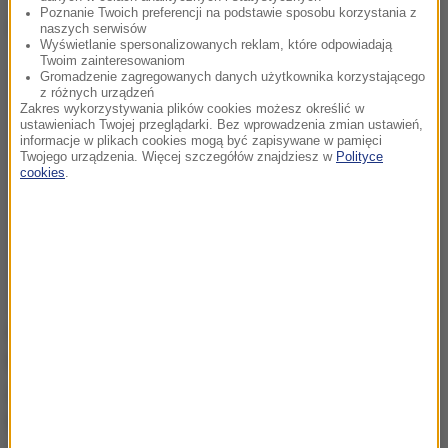
Poznanie Twoich preferencji na podstawie sposobu korzystania z
Dalsza część artykułu pod materiałem video:
naszych serwisów
Wyświetlanie spersonalizowanych reklam, które odpowiadają
Twoim zainteresowaniom
Gromadzenie zagregowanych danych użytkownika korzystającego
z różnych urządzeń
Zakres wykorzystywania plików cookies możesz określić w
ustawieniach Twojej przeglądarki. Bez wprowadzenia zmian ustawień,
informacje w plikach cookies mogą być zapisywane w pamięci
Twojego urządzenia. Więcej szczegółów znajdziesz w
Polityce
cookies
.
Abedi dorastał w dzielnicy Whalley Range.
Radykalizm islamski w tej części Manchesteru nie
jest obcy. W 2015 roku pochodzące z Whalley Range
bliźniaczki Zahra i Salma Halane - wydawało się, że