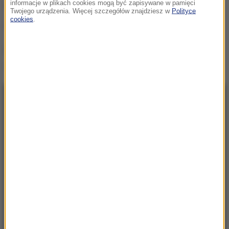
informacje w plikach cookies mogą być zapisywane w pamięci
syryjską i wspierającą Damaszek Rosję.
Twojego urządzenia. Więcej szczegółów znajdziesz w
Polityce
cookies
.
(mpw)
Źródło: PAP
Barack Obama
Tagi:
NAJNOWSZE
17:40
Ostry komunikat korsykańskich
separatystów. Grożą osadnikom
17:17
Grad miał nawet 7 cm średnicy. Potężne burze
nad Warmią i Mazurami
17:05