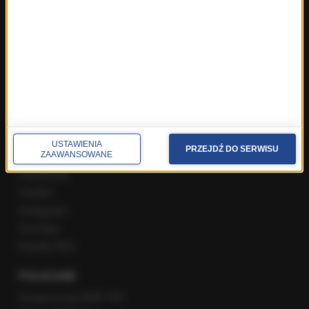
Najnowsze rozmowy w RMF FM
Rozmowa o 7:00 w RMF FM i Radiu RMF24
Poranna rozmowa w RMF FM
Popołudniowa rozmowa w RMF FM
Gość Krzysztofa Ziemca w RMF FM
Rozmowy w Radiu RMF24
SPOŁECZNOŚĆ
USTAWIENIA
PRZEJDŹ DO SERWISU
ZAAWANSOWANE
Facebook
Twitter
Instagram
YouTube
Kanały RSS
POLECANE
Gorąca Linia RMF FM