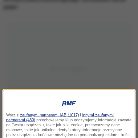
jeden".
Wraz z
zaufanymi partnerami IAB (1017)
i
innymi zaufanymi
partnerami (489)
przechowujemy i/lub odczytujemy informacje zawarte
na Twoim urządzeniu, takie jak pliki cookie, przetwarzamy dane
osobowe, takie jak unikalne identyfikatory, informacje przesyłane
przez urządzenia końcowe niezbędne do personalizacji reklam i treści,