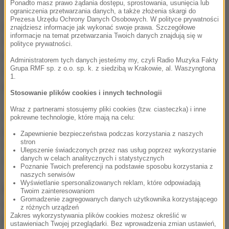
Ponadto masz prawo żądania dostępu, sprostowania, usunięcia lub
ograniczenia przetwarzania danych, a także złożenia skargi do
Prezesa Urzędu Ochrony Danych Osobowych. W polityce prywatności
Amerykański prezydent zapowiedział, że będzie
znajdziesz informacje jak wykonać swoje prawa. Szczegółowe
informacje na temat przetwarzania Twoich danych znajdują się w
zabiegał o zwiększenie zaangażowania koalicji
polityce prywatności.
międzynarodowej w walkę z Państwem Islamskim.
Administratorem tych danych jesteśmy my, czyli Radio Muzyka Fakty
Grupa RMF sp. z o.o. sp. k. z siedzibą w Krakowie, al. Waszyngtona
Pracujemy nad tym, by przyspieszyć kampanię
1.
przeciwko IS
- zapewnił.
Stosowanie plików cookies i innych technologii
Wraz z partnerami stosujemy pliki cookies (tzw. ciasteczka) i inne
Zniszczenie IS pozostaje moim priorytetem numer
pokrewne technologie, które mają na celu:
jeden. Nie chodzi jedynie o operację wojskową, lecz
Zapewnienie bezpieczeństwa podczas korzystania z naszych
stron
także o realny wysiłek w dziedzinie dyplomacji i
Ulepszenie świadczonych przez nas usług poprzez wykorzystanie
wywiadu
- oświadczył Obama.
danych w celach analitycznych i statystycznych
Poznanie Twoich preferencji na podstawie sposobu korzystania z
naszych serwisów
Wyświetlanie spersonalizowanych reklam, które odpowiadają
Międzynarodowa koalicja pod egidą USA prowadzi od
Twoim zainteresowaniom
Gromadzenie zagregowanych danych użytkownika korzystającego
września 2014 roku naloty na cele IS w Syrii i Iraku,
z różnych urządzeń
Zakres wykorzystywania plików cookies możesz określić w
równolegle do działań prowadzonych przez armię
ustawieniach Twojej przeglądarki. Bez wprowadzenia zmian ustawień,