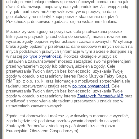
udostępnienie funkcji mediów społecznościowych pomiaru ruchu jak
również dla rozwoju i poprawny naszych produktów. Za Twoją zgodą
my, jak i partnerzy możemy wykorzystywać precyzyjne dane
geolokalizacyjne i identyfikację poprzez skanowanie urządzeń.
Przechodząc do serwisu zgadzasz się na wskazane działania.
Możesz wyrazić zgodę na powyższe cele przetwarzania poprzez
kliknięcie w przycisk "przechodzę do serwisu", możesz również nie
wyrażać zgody poprzez wybór ustawień zaawansowanych. W sytuacji
braku zgody będziemy przetwarzać dane osobowe w innych celach na
innych podstawach prawnych (informacje w tym zakresie dostępne są
w naszej
polityce prywatności
). Poprzez kliknięcie w przycisk
"ustawienia zaawansowane" możesz zarządzać swoimi preferencjami
przed wyrażeniem zgody lub odmową udzielenia zgody. Cele
przetwarzania Twoich danych bez konieczności uzyskania Twojej
Wciąż osłabiamy ich (IS) przywódców, ich sieci
zgody w oparciu o uzasadniony interes Radio Muzyka Fakty Grupa
RMF sp. z o.o. sp. k. oraz informacje o możliwości sprzeciwienia się
finansowania, ich infrastrukturę. Będziemy ich tropić i
takiemu przetwarzaniu znajdziesz w
polityce prywatności
. Cele
ich pokonamy
- zapowiedział amerykański prezydent.
przetwarzania Twoich danych bez konieczności uzyskania Twojej
zgody w oparciu o uzasadniony interes
Zaufanych Partnerów IAB
oraz
możliwość sprzeciwienia się takiemu przetwarzaniu znajdziesz w
ustawieniach zaawansowanych.
Podkreślił, że dżihadyści w Iraku i Syrii wciąż tracą
Zgoda jest dobrowolna i możesz ją w dowolnym momencie wycofać,
teren. Przyznał, że jednocześnie mają także zdolność
zgoda będzie też podstawą przekazywania danych do naszych
Zaufanych Partnerów z siedzibą w państwach trzecich (poza
przeprowadzania seryjnych ataków terrorystycznych,
Europejskim Obszarem Gospodarczym).
"jakie widzieliśmy w Turcji i w Belgii".