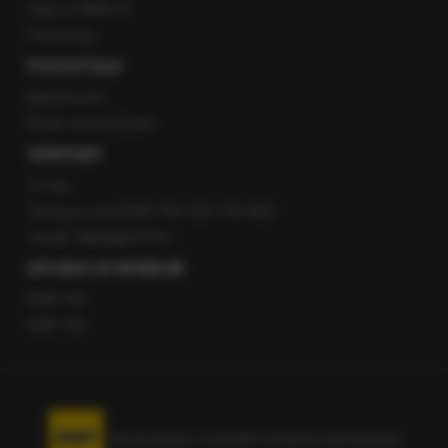
Staż w RMF24
Patronaty
POZOSTAŁE
Newsroom
Radio internetowe
KONTAKT
O nas
Gorąca Linia RMF FM: 600 700 800
email: fakty@rmf.fm
APLIKACJE MOBILNE
RMF FM
RMF ON
Korzystanie z portalu oznacza akceptację