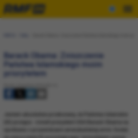
RMF24
Fakty
Barack Obama: Zniszczenie Państwa Islamskiego moim prio
Barack Obama: Zniszczenie
Państwa Islamskiego moim
priorytetem
Środa, 6 kwietnia 2016 (05:11)
Jestem absolutnie przekonany, że Państwo Islamskie
(IS) przegra - mówił prezydent USA Barack Obama na
spotkaniu z przywódcami amerykańskiej armii. Dodał,
że zniszczenie IS pozostaje jego "priorytetem numer