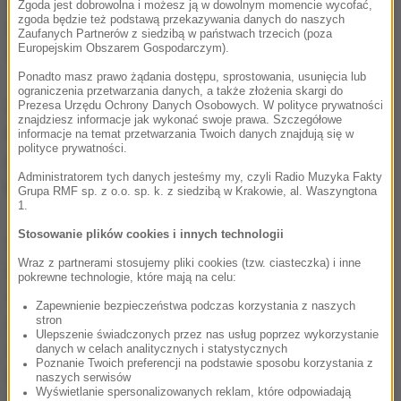
Zgoda jest dobrowolna i możesz ją w dowolnym momencie wycofać,
zgoda będzie też podstawą przekazywania danych do naszych
tak jest. Na pewno będziemy liczyć na to, że będzie
Zaufanych Partnerów z siedzibą w państwach trzecich (poza
Europejskim Obszarem Gospodarczym).
nam pomagał w zwycięstwach
- zaznaczył.
Ponadto masz prawo żądania dostępu, sprostowania, usunięcia lub
ograniczenia przetwarzania danych, a także złożenia skargi do
W środę na inaugurację zmagań w grupie D obrońcy
Prezesa Urzędu Ochrony Danych Osobowych. W polityce prywatności
znajdziesz informacje jak wykonać swoje prawa. Szczegółowe
tytułu wygrali z Kubańczykami 3:1. Pojawiły się
informacje na temat przetwarzania Twoich danych znajdują się w
polityce prywatności.
głosy, że przegrany trzeci set był wynikiem utraty
Administratorem tych danych jesteśmy my, czyli Radio Muzyka Fakty
koncentracji.
Grupa RMF sp. z o.o. sp. k. z siedzibą w Krakowie, al. Waszyngtona
1.
Stosowanie plików cookies i innych technologii
Na pewno wiemy, że koncentracja jest potrzebna od
Wraz z partnerami stosujemy pliki cookies (tzw. ciasteczka) i inne
pierwszego do ostatniego punktu. Nie wiem, czy
pokrewne technologie, które mają na celu:
wczoraj to była kwestia jej utraty. Rywale dobrze
Zapewnienie bezpieczeństwa podczas korzystania z naszych
zagrywali, nie ma co tamtego meczu już roztrząsać.
stron
Ulepszenie świadczonych przez nas usług poprzez wykorzystanie
Ważne, że mamy dwa zwycięstwa za trzy punkty.
danych w celach analitycznych i statystycznych
Poznanie Twoich preferencji na podstawie sposobu korzystania z
Myślę, że następny mecz z Finlandią będzie podobny
naszych serwisów
Wyświetlanie spersonalizowanych reklam, które odpowiadają