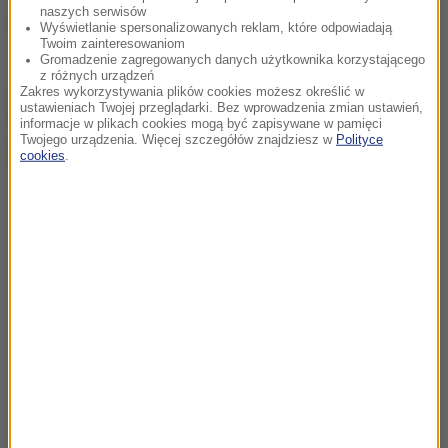
naszych serwisów
Źródło: PAP
Wyświetlanie spersonalizowanych reklam, które odpowiadają
Twoim zainteresowaniom
Gromadzenie zagregowanych danych użytkownika korzystającego
z różnych urządzeń
chcesz widzieć więcej artykułów od RMF24?
dodaj w
Zakres wykorzystywania plików cookies możesz określić w
ustawieniach Twojej przeglądarki. Bez wprowadzenia zmian ustawień,
Google
informacje w plikach cookies mogą być zapisywane w pamięci
Twojego urządzenia. Więcej szczegółów znajdziesz w
Polityce
cookies
.