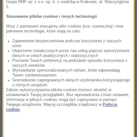
z 1 249 950 potwierdzonych dotąd przypadków
Grupa RMF sp. z o.o. sp. k. z siedzibą w Krakowie, al. Waszyngtona
1.
Covid-19 w Kanadzie ok. 20 proc. to osoby poniżej
Stosowanie plików cookies i innych technologii
19. roku życia.
Wraz z partnerami stosujemy pliki cookies (tzw. ciasteczka) i inne
pokrewne technologie, które mają na celu:
Dalsza część artykułu pod materiałem video:
Zapewnienie bezpieczeństwa podczas korzystania z naszych
stron
Ulepszenie świadczonych przez nas usług poprzez wykorzystanie
danych w celach analitycznych i statystycznych
Poznanie Twoich preferencji na podstawie sposobu korzystania z
naszych serwisów
Wyświetlanie spersonalizowanych reklam, które odpowiadają
Twoim zainteresowaniom
Gromadzenie zagregowanych danych użytkownika korzystającego
z różnych urządzeń
Zakres wykorzystywania plików cookies możesz określić w
ustawieniach Twojej przeglądarki. Bez wprowadzenia zmian ustawień,
informacje w plikach cookies mogą być zapisywane w pamięci
Twojego urządzenia. Więcej szczegółów znajdziesz w
Polityce
cookies
.