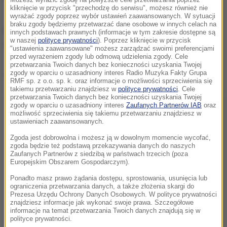
kliknięcie w przycisk "przechodzę do serwisu", możesz również nie
Truss dowiedziała się o pogarszającym się zdrowiu
wyrażać zgody poprzez wybór ustawień zaawansowanych. W sytuacji
braku zgody będziemy przetwarzać dane osobowe w innych celach na
królowej. Nowa premier kraju była wtedy w Izbie
innych podstawach prawnych (informacje w tym zakresie dostępne są
w naszej
polityce prywatności
). Poprzez kliknięcie w przycisk
Gmin.
"ustawienia zaawansowane" możesz zarządzać swoimi preferencjami
przed wyrażeniem zgody lub odmową udzielenia zgody. Cele
przetwarzania Twoich danych bez konieczności uzyskania Twojej
zgody w oparciu o uzasadniony interes Radio Muzyka Fakty Grupa
Dalsza część artykułu pod materiałem video:
RMF sp. z o.o. sp. k. oraz informacje o możliwości sprzeciwienia się
takiemu przetwarzaniu znajdziesz w
polityce prywatności
. Cele
przetwarzania Twoich danych bez konieczności uzyskania Twojej
zgody w oparciu o uzasadniony interes
Zaufanych Partnerów IAB
oraz
możliwość sprzeciwienia się takiemu przetwarzaniu znajdziesz w
ustawieniach zaawansowanych.
Zgoda jest dobrowolna i możesz ją w dowolnym momencie wycofać,
zgoda będzie też podstawą przekazywania danych do naszych
Zaufanych Partnerów z siedzibą w państwach trzecich (poza
Europejskim Obszarem Gospodarczym).
Ponadto masz prawo żądania dostępu, sprostowania, usunięcia lub
ograniczenia przetwarzania danych, a także złożenia skargi do
Prezesa Urzędu Ochrony Danych Osobowych. W polityce prywatności
znajdziesz informacje jak wykonać swoje prawa. Szczegółowe
informacje na temat przetwarzania Twoich danych znajdują się w
polityce prywatności.