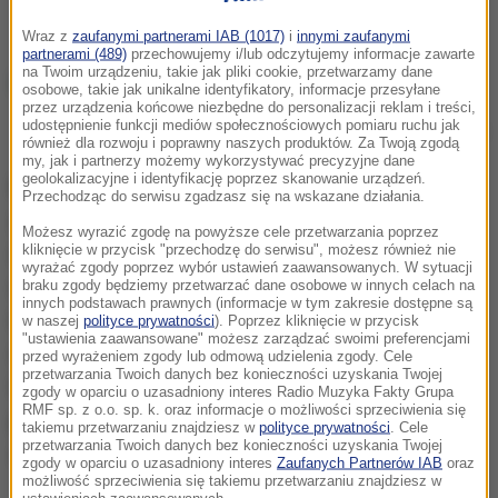
Wraz z
zaufanymi partnerami IAB (1017)
i
innymi zaufanymi
partnerami (489)
przechowujemy i/lub odczytujemy informacje zawarte
na Twoim urządzeniu, takie jak pliki cookie, przetwarzamy dane
osobowe, takie jak unikalne identyfikatory, informacje przesyłane
przez urządzenia końcowe niezbędne do personalizacji reklam i treści,
udostępnienie funkcji mediów społecznościowych pomiaru ruchu jak
Jennifer A. Doudna i Emmanuelle Charpentier
również dla rozwoju i poprawny naszych produktów. Za Twoją zgodą
my, jak i partnerzy możemy wykorzystywać precyzyjne dane
geolokalizacyjne i identyfikację poprzez skanowanie urządzeń.
Modyfikacja genów w komórce ma kluczowe
Przechodząc do serwisu zgadzasz się na wskazane działania.
znaczenie dla badań naukowych i może
Możesz wyrazić zgodę na powyższe cele przetwarzania poprzez
kliknięcie w przycisk "przechodzę do serwisu", możesz również nie
doprowadzić do skutecznego wyleczenia niektórych
wyrażać zgody poprzez wybór ustawień zaawansowanych. W sytuacji
chorób dziedzicznych. Do czasu odkrycia metody
braku zgody będziemy przetwarzać dane osobowe w innych celach na
innych podstawach prawnych (informacje w tym zakresie dostępne są
CRISPR/Cas, edycja genów była procesem trudnym,
w naszej
polityce prywatności
). Poprzez kliknięcie w przycisk
"ustawienia zaawansowane" możesz zarządzać swoimi preferencjami
czasochłonnym i nie zawsze możliwym. Odkrycie
przed wyrażeniem zgody lub odmową udzielenia zgody. Cele
przetwarzania Twoich danych bez konieczności uzyskania Twojej
tegorocznych noblistek oznaczało w tej dziedzinie
zgody w oparciu o uzasadniony interes Radio Muzyka Fakty Grupa
RMF sp. z o.o. sp. k. oraz informacje o możliwości sprzeciwienia się
prawdziwą rewolucję. Rewolucję, której skutki wciąż
takiemu przetwarzaniu znajdziesz w
polityce prywatności
. Cele
przetwarzania Twoich danych bez konieczności uzyskania Twojej
są nawet trudne do przewidzenia.
zgody w oparciu o uzasadniony interes
Zaufanych Partnerów IAB
oraz
możliwość sprzeciwienia się takiemu przetwarzaniu znajdziesz w