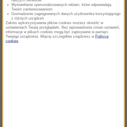
naszych serwisów
Wyświetlanie spersonalizowanych reklam, które odpowiadają
Twoim zainteresowaniom
Gromadzenie zagregowanych danych użytkownika korzystającego
Dalsza część artykułu pod materiałem video:
z różnych urządzeń
Zakres wykorzystywania plików cookies możesz określić w
ustawieniach Twojej przeglądarki. Bez wprowadzenia zmian ustawień,
informacje w plikach cookies mogą być zapisywane w pamięci
Twojego urządzenia. Więcej szczegółów znajdziesz w
Polityce
cookies
.
Kolejnym przełomowym krokiem było takie
przeprogramowanie mechanizmu, że był w stanie
rozpoznawać i ciąć nie tylko DNA wirusów, ale