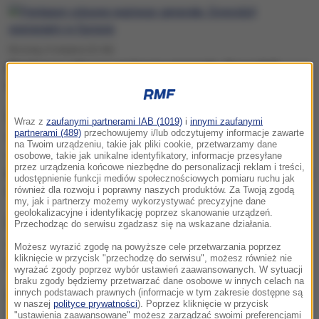
Wczoraj, 8 sierpnia (22:46)
Pentagon odsuwa ważnego generała. Dowodził
operacjami w Europie
Wraz z
zaufanymi partnerami IAB (1019)
i
innymi zaufanymi
partnerami (489)
przechowujemy i/lub odczytujemy informacje zawarte
na Twoim urządzeniu, takie jak pliki cookie, przetwarzamy dane
osobowe, takie jak unikalne identyfikatory, informacje przesyłane
Wczoraj, 8 sierpnia (21:58)
przez urządzenia końcowe niezbędne do personalizacji reklam i treści,
Eksplozja drona w pobliżu gazociągu w Bułgarii. Jest
udostępnienie funkcji mediów społecznościowych pomiaru ruchu jak
stanowisko Kijowa
również dla rozwoju i poprawny naszych produktów. Za Twoją zgodą
my, jak i partnerzy możemy wykorzystywać precyzyjne dane
geolokalizacyjne i identyfikację poprzez skanowanie urządzeń.
Przechodząc do serwisu zgadzasz się na wskazane działania.
Wczoraj, 8 sierpnia (21:56)
Możesz wyrazić zgodę na powyższe cele przetwarzania poprzez
kliknięcie w przycisk "przechodzę do serwisu", możesz również nie
Zmarzlik znów królem Rygi! Polak przewodzi GP
wyrażać zgody poprzez wybór ustawień zaawansowanych. W sytuacji
braku zgody będziemy przetwarzać dane osobowe w innych celach na
innych podstawach prawnych (informacje w tym zakresie dostępne są
w naszej
polityce prywatności
). Poprzez kliknięcie w przycisk
"ustawienia zaawansowane" możesz zarządzać swoimi preferencjami