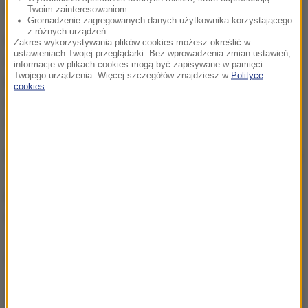
załogi nic się nie stało.
Twoim zainteresowaniom
Gromadzenie zagregowanych danych użytkownika korzystającego
z różnych urządzeń
Po dwóch odcinkach specjalnych Kubica zajmował
Zakres wykorzystywania plików cookies możesz określić w
ustawieniach Twojej przeglądarki. Bez wprowadzenia zmian ustawień,
ósme miejsce. W klasyfikacji generalnej prowadzi
informacje w plikach cookies mogą być zapisywane w pamięci
Twojego urządzenia. Więcej szczegółów znajdziesz w
Polityce
Brytyjczyk Kris Meeke z Ciroen DS3. O sześć sekund
cookies
.
wyprzedza broniącego tytułu Francuza Sebastiena
Ogiera.
Rajd Monte Carlo potrwa do 24 stycznia. Składa się z
16 odcinków specjalnych o łącznej długości 377
kilometrów. To pierwsza z 14 eliminacji mistrzostw
świata 2016.
Dalsza część artykułu pod materiałem video: