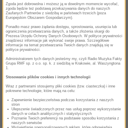
Zgoda jest dobrowolna i możesz ją w dowolnym momencie wycofać,
zgoda będzie też podstawą przekazywania danych do naszych
Zaufanych Partnerów z siedzibą w państwach trzecich (poza
Europejskim Obszarem Gospodarczym).
Ponadto masz prawo żądania dostępu, sprostowania, usunięcia lub
ograniczenia przetwarzania danych, a także złożenia skargi do
Prezesa Urzędu Ochrony Danych Osobowych. W polityce prywatności
znajdziesz informacje jak wykonać swoje prawa. Szczegółowe
informacje na temat przetwarzania Twoich danych znajdują się w
polityce prywatności.
Administratorem tych danych jesteśmy my, czyli Radio Muzyka Fakty
Grupa RMF sp. z o.o. sp. k. z siedzibą w Krakowie, al. Waszyngtona
1.
Stosowanie plików cookies i innych technologii
Wraz z partnerami stosujemy pliki cookies (tzw. ciasteczka) i inne
pokrewne technologie, które mają na celu:
Zapewnienie bezpieczeństwa podczas korzystania z naszych
stron
Ulepszenie świadczonych przez nas usług poprzez wykorzystanie
danych w celach analitycznych i statystycznych
Poznanie Twoich preferencji na podstawie sposobu korzystania z
Jak podaje portal wrc.com, na szczęście nikomu z
naszych serwisów
Wyświetlanie spersonalizowanych reklam, które odpowiadają