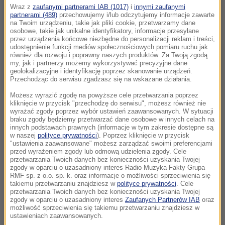
Wraz z
zaufanymi partnerami IAB (1017)
i
innymi zaufanymi
partnerami (489)
przechowujemy i/lub odczytujemy informacje zawarte
na Twoim urządzeniu, takie jak pliki cookie, przetwarzamy dane
osobowe, takie jak unikalne identyfikatory, informacje przesyłane
przez urządzenia końcowe niezbędne do personalizacji reklam i treści,
udostępnienie funkcji mediów społecznościowych pomiaru ruchu jak
również dla rozwoju i poprawny naszych produktów. Za Twoją zgodą
my, jak i partnerzy możemy wykorzystywać precyzyjne dane
geolokalizacyjne i identyfikację poprzez skanowanie urządzeń.
Przechodząc do serwisu zgadzasz się na wskazane działania.
Możesz wyrazić zgodę na powyższe cele przetwarzania poprzez
kliknięcie w przycisk "przechodzę do serwisu", możesz również nie
wyrażać zgody poprzez wybór ustawień zaawansowanych. W sytuacji
braku zgody będziemy przetwarzać dane osobowe w innych celach na
innych podstawach prawnych (informacje w tym zakresie dostępne są
w naszej
polityce prywatności
). Poprzez kliknięcie w przycisk
"ustawienia zaawansowane" możesz zarządzać swoimi preferencjami
przed wyrażeniem zgody lub odmową udzielenia zgody. Cele
przetwarzania Twoich danych bez konieczności uzyskania Twojej
zgody w oparciu o uzasadniony interes Radio Muzyka Fakty Grupa
RMF sp. z o.o. sp. k. oraz informacje o możliwości sprzeciwienia się
takiemu przetwarzaniu znajdziesz w
polityce prywatności
. Cele
przetwarzania Twoich danych bez konieczności uzyskania Twojej
zgody w oparciu o uzasadniony interes
Zaufanych Partnerów IAB
oraz
możliwość sprzeciwienia się takiemu przetwarzaniu znajdziesz w
ustawieniach zaawansowanych.