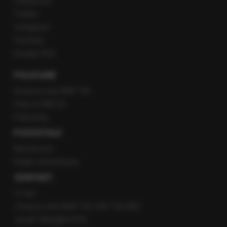
Facebook
Twitter
Instagram
YouTube
Kanały RSS
POLECANE
Gorąca Linia RMF FM
Staż w RMF24
Patronaty
POZOSTAŁE
Newsroom
Radio internetowe
KONTAKT
O nas
Gorąca Linia RMF FM: 600 700 800
email: fakty@rmf.fm