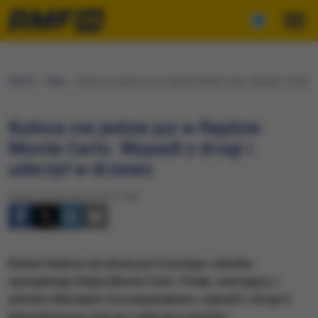
RMF24
Fakty
Kubica nie jedzie już w Rajdzie Monte Carlo. Wypadł z drogi i
Kubica nie jedzie już w Rajdzie
Monte Carlo. Wypadł z drogi i
uderzył w drzewo
Piątek, 22 stycznia 2016 (11:40)
Robert Kubica nie ukończył trzeciego odcinka
specjalnego Rajdu Monte Carlo. Polak, startujący z
pilotem Maciejem Szczepaniakiem, wypadł z drogi 6
kilometrów po starcie i uderzył w drzewo.