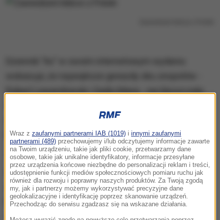
Zawiedzeni kibice z Polski
Dziennik "As" w swoim internetowym wydaniu
wskazuje, że największe gwiazdy obu zespołów -
Robert Lewandowski i Sadio Mane - nie błyszczały
we wtorkowym meczu grupy H. Wskazuje na
antybohaterów w szeregach biało-czerwonych,
których określa "jako smutnych i szarych".
Wraz z
zaufanymi partnerami IAB (1019)
i
innymi zaufanymi
partnerami (489)
przechowujemy i/lub odczytujemy informacje zawarte
na Twoim urządzeniu, takie jak pliki cookie, przetwarzamy dane
"Cionek i Bednarek okazali się nieoczekiwanymi
osobowe, takie jak unikalne identyfikatory, informacje przesyłane
przez urządzenia końcowe niezbędne do personalizacji reklam i treści,
sojusznikami Senegalczyków w ich zwycięstwie (...)
udostępnienie funkcji mediów społecznościowych pomiaru ruchu jak
również dla rozwoju i poprawny naszych produktów. Za Twoją zgodą
zapewnionym dzięki pierwszej przypadkowej
my, jak i partnerzy możemy wykorzystywać precyzyjne dane
geolokalizacyjne i identyfikację poprzez skanowanie urządzeń.
bramce, a drugiej komicznej" - napisał portal
Przechodząc do serwisu zgadzasz się na wskazane działania.
dziennika "As".
Możesz wyrazić zgodę na powyższe cele przetwarzania poprzez