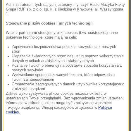
Administratorem tych danych jesteśmy my, czyli Radio Muzyka Fakty
Grupa RMF sp. z o.o. sp. k. z siedzibą w Krakowie, al. Waszyngtona
1.
Z kolei portugalscy dziennikarze wskazują, że
Stosowanie plików cookies i innych technologii
wtorkowe pojedynki w grupie H można uznać za
Wraz z partnerami stosujemy pliki cookies (tzw. ciasteczka) i inne
niespodzianki. Mianem “zaskakujących" telewizja
pokrewne technologie, które mają na celu:
publiczna RTP określa rezultaty pojedynku Senegalu
Zapewnienie bezpieczeństwa podczas korzystania z naszych
stron
z Polską, a także potyczki Japonia - Kolumbia (2:1).
Ulepszenie świadczonych przez nas usług poprzez wykorzystanie
danych w celach analitycznych i statystycznych
Poznanie Twoich preferencji na podstawie sposobu korzystania z
"Rano nikt nie spodziewałby się takich rezultatów.
naszych serwisów
Wyświetlanie spersonalizowanych reklam, które odpowiadają
Potencjalni faworyci pierwszych spotkań w grupie H,
Twoim zainteresowaniom
Gromadzenie zagregowanych danych użytkownika korzystającego
Polska i Kolumbia, przegrali w słabym stylu" - oceniła
z różnych urządzeń
Zakres wykorzystywania plików cookies możesz określić w
portugalska stacja.
ustawieniach Twojej przeglądarki. Bez wprowadzenia zmian ustawień,
informacje w plikach cookies mogą być zapisywane w pamięci
Twojego urządzenia. Więcej szczegółów znajdziesz w
Polityce
Krytyki podopiecznym Adama Nawałki nie szczędzi
cookies
.
też prywatna telewizja Sport TV. Jako jeden z
nielicznych pozytywów upatruje dosyć dobrze