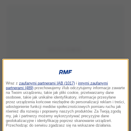
Wraz z
zaufanymi partnerami IAB (1017)
i
innymi zaufanymi
partnerami (489)
przechowujemy i/lub odczytujemy informacje zawarte
na Twoim urządzeniu, takie jak pliki cookie, przetwarzamy dane
osobowe, takie jak unikalne identyfikatory, informacje przesyłane
przez urządzenia końcowe niezbędne do personalizacji reklam i treści,
udostępnienie funkcji mediów społecznościowych pomiaru ruchu jak
również dla rozwoju i poprawny naszych produktów. Za Twoją zgodą
my, jak i partnerzy możemy wykorzystywać precyzyjne dane
geolokalizacyjne i identyfikację poprzez skanowanie urządzeń.
Przechodząc do serwisu zgadzasz się na wskazane działania.