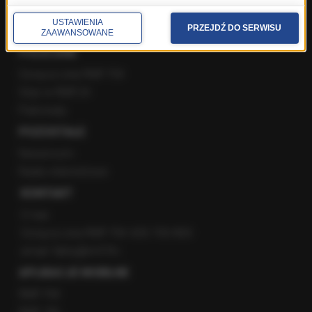
YouTube
Kanały RSS
USTAWIENIA
PRZEJDŹ DO SERWISU
ZAAWANSOWANE
POLECANE
Gorąca Linia RMF FM
Staż w RMF24
Patronaty
POZOSTAŁE
Newsroom
Radio internetowe
KONTAKT
O nas
Gorąca Linia RMF FM: 600 700 800
email: fakty@rmf.fm
APLIKACJE MOBILNE
RMF FM