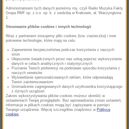
Linette walczyła, ale Jovic okazała się za
Administratorem tych danych jesteśmy my, czyli Radio Muzyka Fakty
mocna. Toronto nie dla Polki
Grupa RMF sp. z o.o. sp. k. z siedzibą w Krakowie, al. Waszyngtona
1.
23:04
Stosowanie plików cookies i innych technologii
Kierują jednym państwem, ale dzieli ich
Wraz z partnerami stosujemy pliki cookies (tzw. ciasteczka) i inne
przyciemniona szyba?
pokrewne technologie, które mają na celu:
22:19
Zapewnienie bezpieczeństwa podczas korzystania z naszych
stron
Walka o Ligę Europy. Ferencvaros znalazł
Ulepszenie świadczonych przez nas usług poprzez wykorzystanie
sposób na Górnika
danych w celach analitycznych i statystycznych
Poznanie Twoich preferencji na podstawie sposobu korzystania z
naszych serwisów
21:56
Wyświetlanie spersonalizowanych reklam, które odpowiadają
Świetny początek nie wystarczył. Pegula
Twoim zainteresowaniom
Gromadzenie zagregowanych danych użytkownika korzystającego
zatrzymała Fręch w Toronto
z różnych urządzeń
Zakres wykorzystywania plików cookies możesz określić w
ustawieniach Twojej przeglądarki. Bez wprowadzenia zmian ustawień,
21:55
informacje w plikach cookies mogą być zapisywane w pamięci
Ten organizm nie umiera ze starości. Z
Twojego urządzenia. Więcej szczegółów znajdziesz w
Polityce
cookies
.
łatwością oszukuje śmierć
21:26