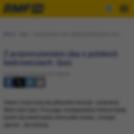
RMF24
Fakty
​Z przymrużeniem oka o polskich kadrowiczach. Quiz
​Z przymrużeniem oka o polskich
kadrowiczach. Quiz
Czwartek, 5 października 2017 (09:50)
Zanim rozpoczną się piłkarskie emocje - polecamy
Wam nasz quiz. Przy jego rozwiązywaniu dobrze będą
bawić się nawet panie, które piłki nożnej - mówiąc
wprost - nie znoszą.