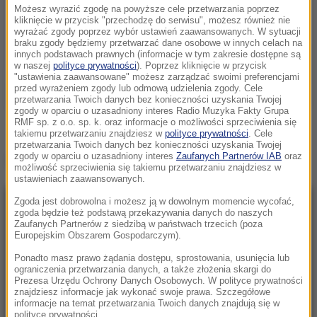
Możesz wyrazić zgodę na powyższe cele przetwarzania poprzez
kliknięcie w przycisk "przechodzę do serwisu", możesz również nie
wyrażać zgody poprzez wybór ustawień zaawansowanych. W sytuacji
braku zgody będziemy przetwarzać dane osobowe w innych celach na
innych podstawach prawnych (informacje w tym zakresie dostępne są
w naszej
polityce prywatności
). Poprzez kliknięcie w przycisk
"ustawienia zaawansowane" możesz zarządzać swoimi preferencjami
przed wyrażeniem zgody lub odmową udzielenia zgody. Cele
przetwarzania Twoich danych bez konieczności uzyskania Twojej
zgody w oparciu o uzasadniony interes Radio Muzyka Fakty Grupa
RMF sp. z o.o. sp. k. oraz informacje o możliwości sprzeciwienia się
takiemu przetwarzaniu znajdziesz w
polityce prywatności
. Cele
przetwarzania Twoich danych bez konieczności uzyskania Twojej
zgody w oparciu o uzasadniony interes
Zaufanych Partnerów IAB
oraz
Źródło: RMF FM
możliwość sprzeciwienia się takiemu przetwarzaniu znajdziesz w
ustawieniach zaawansowanych.
Zgoda jest dobrowolna i możesz ją w dowolnym momencie wycofać,
NAJNOWSZE
zgoda będzie też podstawą przekazywania danych do naszych
Zaufanych Partnerów z siedzibą w państwach trzecich (poza
Europejskim Obszarem Gospodarczym).
23:41
Ponadto masz prawo żądania dostępu, sprostowania, usunięcia lub
Hubert Hurkacz gra dalej! Potrzebny był tie-
ograniczenia przetwarzania danych, a także złożenia skargi do
break
Prezesa Urzędu Ochrony Danych Osobowych. W polityce prywatności
znajdziesz informacje jak wykonać swoje prawa. Szczegółowe
informacje na temat przetwarzania Twoich danych znajdują się w
23:26
polityce prywatności.