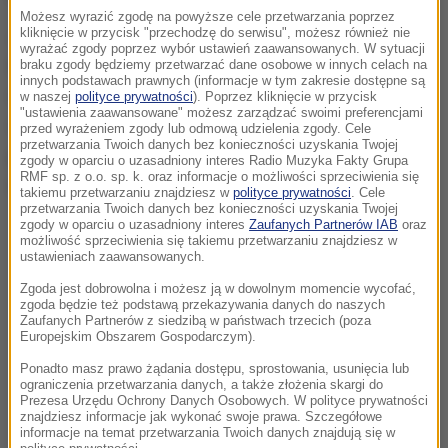
Możesz wyrazić zgodę na powyższe cele przetwarzania poprzez
Jestem zadowolony z przygotowań podczas tego
kliknięcie w przycisk "przechodzę do serwisu", możesz również nie
wyrażać zgody poprzez wybór ustawień zaawansowanych. W sytuacji
krótkiego zgrupowania. Zespół jest świadomy wagi
braku zgody będziemy przetwarzać dane osobowe w innych celach na
innych podstawach prawnych (informacje w tym zakresie dostępne są
czwartkowego spotkania. Presja może nam tylko i
w naszej
polityce prywatności
). Poprzez kliknięcie w przycisk
"ustawienia zaawansowane" możesz zarządzać swoimi preferencjami
wyłącznie pomóc. Zawodnicy są doświadczeni i
przed wyrażeniem zgody lub odmową udzielenia zgody. Cele
przetwarzania Twoich danych bez konieczności uzyskania Twojej
przyzwyczajeni do gry od dużą stawkę
- dodał
zgody w oparciu o uzasadniony interes Radio Muzyka Fakty Grupa
RMF sp. z o.o. sp. k. oraz informacje o możliwości sprzeciwienia się
szkoleniowiec.
takiemu przetwarzaniu znajdziesz w
polityce prywatności
. Cele
przetwarzania Twoich danych bez konieczności uzyskania Twojej
zgody w oparciu o uzasadniony interes
Zaufanych Partnerów IAB
oraz
możliwość sprzeciwienia się takiemu przetwarzaniu znajdziesz w
ustawieniach zaawansowanych.
Zgoda jest dobrowolna i możesz ją w dowolnym momencie wycofać,
zgoda będzie też podstawą przekazywania danych do naszych
Zaufanych Partnerów z siedzibą w państwach trzecich (poza
Europejskim Obszarem Gospodarczym).
Ponadto masz prawo żądania dostępu, sprostowania, usunięcia lub
ograniczenia przetwarzania danych, a także złożenia skargi do
Prezesa Urzędu Ochrony Danych Osobowych. W polityce prywatności
znajdziesz informacje jak wykonać swoje prawa. Szczegółowe
informacje na temat przetwarzania Twoich danych znajdują się w