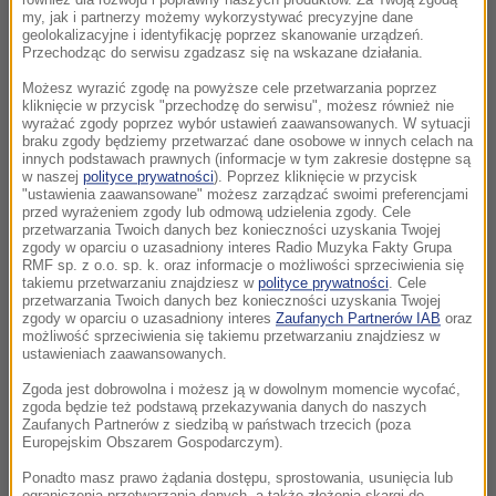
my, jak i partnerzy możemy wykorzystywać precyzyjne dane
geolokalizacyjne i identyfikację poprzez skanowanie urządzeń.
Przechodząc do serwisu zgadzasz się na wskazane działania.
Możesz wyrazić zgodę na powyższe cele przetwarzania poprzez
kliknięcie w przycisk "przechodzę do serwisu", możesz również nie
wyrażać zgody poprzez wybór ustawień zaawansowanych. W sytuacji
braku zgody będziemy przetwarzać dane osobowe w innych celach na
innych podstawach prawnych (informacje w tym zakresie dostępne są
w naszej
polityce prywatności
). Poprzez kliknięcie w przycisk
"ustawienia zaawansowane" możesz zarządzać swoimi preferencjami
przed wyrażeniem zgody lub odmową udzielenia zgody. Cele
przetwarzania Twoich danych bez konieczności uzyskania Twojej
zgody w oparciu o uzasadniony interes Radio Muzyka Fakty Grupa
RMF sp. z o.o. sp. k. oraz informacje o możliwości sprzeciwienia się
takiemu przetwarzaniu znajdziesz w
polityce prywatności
. Cele
przetwarzania Twoich danych bez konieczności uzyskania Twojej
zgody w oparciu o uzasadniony interes
Zaufanych Partnerów IAB
oraz
możliwość sprzeciwienia się takiemu przetwarzaniu znajdziesz w
ustawieniach zaawansowanych.
Zgoda jest dobrowolna i możesz ją w dowolnym momencie wycofać,
zgoda będzie też podstawą przekazywania danych do naszych
Zaufanych Partnerów z siedzibą w państwach trzecich (poza
Europejskim Obszarem Gospodarczym).
Ponadto masz prawo żądania dostępu, sprostowania, usunięcia lub
ograniczenia przetwarzania danych, a także złożenia skargi do