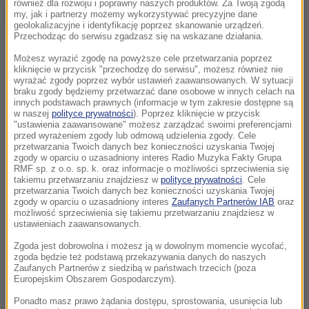
również dla rozwoju i poprawny naszych produktów. Za Twoją zgodą
zaginione
.
my, jak i partnerzy możemy wykorzystywać precyzyjne dane
geolokalizacyjne i identyfikację poprzez skanowanie urządzeń.
Przechodząc do serwisu zgadzasz się na wskazane działania.
Możesz wyrazić zgodę na powyższe cele przetwarzania poprzez
kliknięcie w przycisk "przechodzę do serwisu", możesz również nie
wyrażać zgody poprzez wybór ustawień zaawansowanych. W sytuacji
braku zgody będziemy przetwarzać dane osobowe w innych celach na
innych podstawach prawnych (informacje w tym zakresie dostępne są
w naszej
polityce prywatności
). Poprzez kliknięcie w przycisk
"ustawienia zaawansowane" możesz zarządzać swoimi preferencjami
przed wyrażeniem zgody lub odmową udzielenia zgody. Cele
przetwarzania Twoich danych bez konieczności uzyskania Twojej
zgody w oparciu o uzasadniony interes Radio Muzyka Fakty Grupa
RMF sp. z o.o. sp. k. oraz informacje o możliwości sprzeciwienia się
takiemu przetwarzaniu znajdziesz w
polityce prywatności
. Cele
przetwarzania Twoich danych bez konieczności uzyskania Twojej
zgody w oparciu o uzasadniony interes
Zaufanych Partnerów IAB
oraz
możliwość sprzeciwienia się takiemu przetwarzaniu znajdziesz w
ustawieniach zaawansowanych.
Zgoda jest dobrowolna i możesz ją w dowolnym momencie wycofać,
zgoda będzie też podstawą przekazywania danych do naszych
Zaufanych Partnerów z siedzibą w państwach trzecich (poza
Europejskim Obszarem Gospodarczym).
Ponadto masz prawo żądania dostępu, sprostowania, usunięcia lub