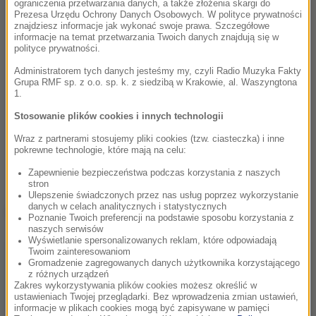
ograniczenia przetwarzania danych, a także złożenia skargi do
Prezesa Urzędu Ochrony Danych Osobowych. W polityce prywatności
znajdziesz informacje jak wykonać swoje prawa. Szczegółowe
informacje na temat przetwarzania Twoich danych znajdują się w
polityce prywatności.
Administratorem tych danych jesteśmy my, czyli Radio Muzyka Fakty
Grupa RMF sp. z o.o. sp. k. z siedzibą w Krakowie, al. Waszyngtona
1.
Stosowanie plików cookies i innych technologii
Wraz z partnerami stosujemy pliki cookies (tzw. ciasteczka) i inne
pokrewne technologie, które mają na celu:
Zapewnienie bezpieczeństwa podczas korzystania z naszych
stron
Ulepszenie świadczonych przez nas usług poprzez wykorzystanie
danych w celach analitycznych i statystycznych
Dalsza część artykułu pod materiałem video:
Poznanie Twoich preferencji na podstawie sposobu korzystania z
naszych serwisów
Wyświetlanie spersonalizowanych reklam, które odpowiadają
Twoim zainteresowaniom
Gromadzenie zagregowanych danych użytkownika korzystającego
z różnych urządzeń
Zakres wykorzystywania plików cookies możesz określić w
ustawieniach Twojej przeglądarki. Bez wprowadzenia zmian ustawień,
informacje w plikach cookies mogą być zapisywane w pamięci