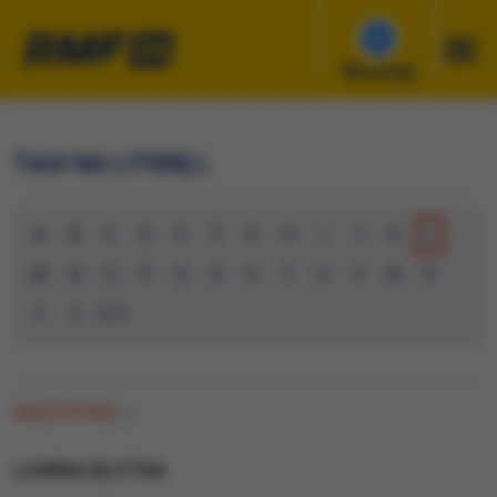
Słuchaj
TAGI NA LITERĘ L
A
B
C
D
E
F
G
H
I
J
K
L
M
N
O
P
Q
R
S
T
U
V
W
X
Y
Z
0-9
WSZYSTKIE
(0)
LAWINA BLOTNA