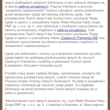
Wojna USA z Iranem otwiera „okno okazji” dla
innych podstawach prawnych (informacje w tym zakresie dostępne są
Rosji i Chin. Kurczą się zapasy pocisków
w naszej
polityce prywatności
). Poprzez kliknięcie w przycisk
"ustawienia zaawansowane" możesz zarządzać swoimi preferencjami
przed wyrażeniem zgody lub odmową udzielenia zgody. Cele
02:15
przetwarzania Twoich danych bez konieczności uzyskania Twojej
zgody w oparciu o uzasadniony interes Radio Muzyka Fakty Grupa
Nosisz soczewki kontaktowe i pływasz w
RMF sp. z o.o. sp. k. oraz informacje o możliwości sprzeciwienia się
morzu? Dramatyczny powrót z egzotycznych
takiemu przetwarzaniu znajdziesz w
polityce prywatności
. Cele
przetwarzania Twoich danych bez konieczności uzyskania Twojej
wakacji
zgody w oparciu o uzasadniony interes
Zaufanych Partnerów IAB
oraz
możliwość sprzeciwienia się takiemu przetwarzaniu znajdziesz w
22:46
ustawieniach zaawansowanych.
Pentagon odsuwa ważnego generała.
Zgoda jest dobrowolna i możesz ją w dowolnym momencie wycofać,
Dowodził operacjami w Europie
zgoda będzie też podstawą przekazywania danych do naszych
Zaufanych Partnerów z siedzibą w państwach trzecich (poza
Europejskim Obszarem Gospodarczym).
21:58
Eksplozja drona w pobliżu gazociągu w
Ponadto masz prawo żądania dostępu, sprostowania, usunięcia lub
ograniczenia przetwarzania danych, a także złożenia skargi do
Bułgarii. Jest stanowisko Kijowa
Prezesa Urzędu Ochrony Danych Osobowych. W polityce prywatności
znajdziesz informacje jak wykonać swoje prawa. Szczegółowe
informacje na temat przetwarzania Twoich danych znajdują się w
21:56
polityce prywatności.
Zmarzlik znów królem Rygi! Polak przewodzi
GP
Administratorem tych danych jesteśmy my, czyli Radio Muzyka Fakty
Grupa RMF sp. z o.o. sp. k. z siedzibą w Krakowie, al. Waszyngtona
1.