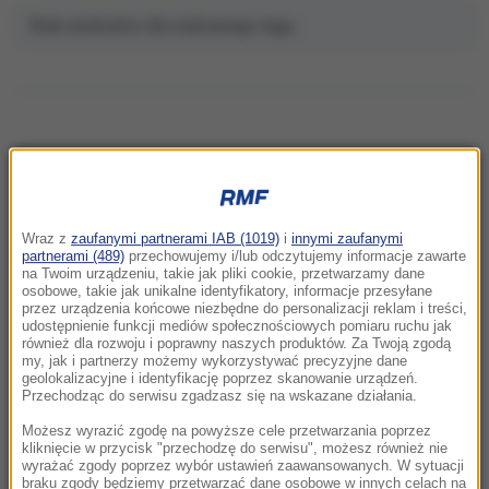
Brak artykułów dla wybranego tagu.
NAJNOWSZE
Wraz z
zaufanymi partnerami IAB (1019)
i
innymi zaufanymi
06:54
partnerami (489)
przechowujemy i/lub odczytujemy informacje zawarte
Kraków w światowej czołówce
na Twoim urządzeniu, takie jak pliki cookie, przetwarzamy dane
osobowe, takie jak unikalne identyfikatory, informacje przesyłane
prestiżowego rankingu. Pokonał Paryż i
przez urządzenia końcowe niezbędne do personalizacji reklam i treści,
Kopenhagę
udostępnienie funkcji mediów społecznościowych pomiaru ruchu jak
również dla rozwoju i poprawny naszych produktów. Za Twoją zgodą
my, jak i partnerzy możemy wykorzystywać precyzyjne dane
06:52
geolokalizacyjne i identyfikację poprzez skanowanie urządzeń.
Gigantyczne pożary w Kanadzie. Tysiące osób
Przechodząc do serwisu zgadzasz się na wskazane działania.
ewakuowanych, płomienie sięgają 60 metrów
Możesz wyrazić zgodę na powyższe cele przetwarzania poprzez
kliknięcie w przycisk "przechodzę do serwisu", możesz również nie
wyrażać zgody poprzez wybór ustawień zaawansowanych. W sytuacji
06:28
braku zgody będziemy przetwarzać dane osobowe w innych celach na