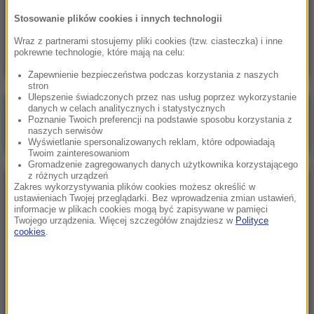
21:14
Stosowanie plików cookies i innych technologii
Świątek odwróciła losy meczu! Polka zagra o
półfinał w Toronto
Wraz z partnerami stosujemy pliki cookies (tzw. ciasteczka) i inne
pokrewne technologie, które mają na celu:
Zapewnienie bezpieczeństwa podczas korzystania z naszych
stron
Ulepszenie świadczonych przez nas usług poprzez wykorzystanie
danych w celach analitycznych i statystycznych
Poranna rozmowa w RMF FM
Poznanie Twoich preferencji na podstawie sposobu korzystania z
naszych serwisów
Gościem Marcin Mastalerek
Wyświetlanie spersonalizowanych reklam, które odpowiadają
Twoim zainteresowaniom
Gromadzenie zagregowanych danych użytkownika korzystającego
z różnych urządzeń
Zakres wykorzystywania plików cookies możesz określić w
NAJPOPULARNIEJSZE
ustawieniach Twojej przeglądarki. Bez wprowadzenia zmian ustawień,
informacje w plikach cookies mogą być zapisywane w pamięci
Twojego urządzenia. Więcej szczegółów znajdziesz w
Polityce
Sobota, 8 sierpnia 2026 (11:47)
cookies
.
Czekaliśmy na to aż 27 lat. 12 sierpnia 2026 roku
przejdzie do historii
Niedziela, 2 sierpnia 2026 (16:32)