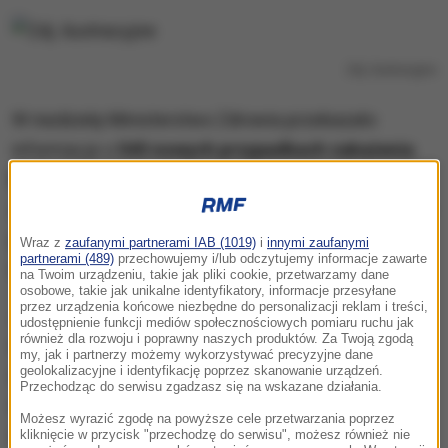
Zdj. ilustracyjne
W niedzielę Ministerstwo Zdrowia przekazało
informacje o
545 nowych przypadkach zakażenia
koronawirusem
. To najwyższy dzienny wzrost
zachorowań od początku pojawienia się pierwszego
przypadku
COVID-19
w Polsce, czyli od
4 marca
.
Wraz z
zaufanymi partnerami IAB (1019)
i
innymi zaufanymi
partnerami (489)
przechowujemy i/lub odczytujemy informacje zawarte
Liczba zakażonych wzrosła tym samym do
9287
.
na Twoim urządzeniu, takie jak pliki cookie, przetwarzamy dane
osobowe, takie jak unikalne identyfikatory, informacje przesyłane
przez urządzenia końcowe niezbędne do personalizacji reklam i treści,
Jak przekazał PAP rzecznik resortu zdrowia, na
udostępnienie funkcji mediów społecznościowych pomiaru ruchu jak
również dla rozwoju i poprawny naszych produktów. Za Twoją zgodą
wzrost zakażeń ma wpływ wykrycie trzech nowych
my, jak i partnerzy możemy wykorzystywać precyzyjne dane
geolokalizacyjne i identyfikację poprzez skanowanie urządzeń.
ognisk. Dotyczą one ośrodków opieki
Przechodząc do serwisu zgadzasz się na wskazane działania.
długoterminowej w Kaliszu i Czernichowie oraz
Możesz wyrazić zgodę na powyższe cele przetwarzania poprzez
szpitala w Jastrzębiu-Zdroju.
kliknięcie w przycisk "przechodzę do serwisu", możesz również nie