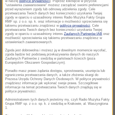
w naszej
polityce prywatności
). Poprzez kliknięcie w przycisk
"ustawienia zaawansowane" możesz zarządzać swoimi preferencjami
Żona Andrzeja Grzyba, od której także pobrano
przed wyrażeniem zgody lub odmową udzielenia zgody. Cele
przetwarzania Twoich danych bez konieczności uzyskania Twojej
wymazy, jest zdrowa.
zgody w oparciu o uzasadniony interes Radio Muzyka Fakty Grupa
RMF sp. z o.o. sp. k. oraz informacje o możliwości sprzeciwienia się
takiemu przetwarzaniu znajdziesz w
polityce prywatności
. Cele
Pierwszym senatorem, o którym wiadomo, że zaraził
przetwarzania Twoich danych bez konieczności uzyskania Twojej
się koronawirusem był Jan Filip Libicki.
zgody w oparciu o uzasadniony interes
Zaufanych Partnerów IAB
oraz
możliwość sprzeciwienia się takiemu przetwarzaniu znajdziesz w
ustawieniach zaawansowanych.
Dalsza część artykułu pod materiałem video:
Zgoda jest dobrowolna i możesz ją w dowolnym momencie wycofać,
zgoda będzie też podstawą przekazywania danych do naszych
Zaufanych Partnerów z siedzibą w państwach trzecich (poza
Europejskim Obszarem Gospodarczym).
Ponadto masz prawo żądania dostępu, sprostowania, usunięcia lub
ograniczenia przetwarzania danych, a także złożenia skargi do
Prezesa Urzędu Ochrony Danych Osobowych. W polityce prywatności
znajdziesz informacje jak wykonać swoje prawa. Szczegółowe
informacje na temat przetwarzania Twoich danych znajdują się w
polityce prywatności.
Administratorem tych danych jesteśmy my, czyli Radio Muzyka Fakty
Grupa RMF sp. z o.o. sp. k. z siedzibą w Krakowie, al. Waszyngtona
1.