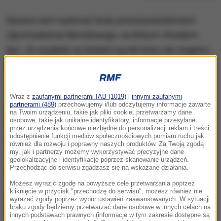
Kazano nam wykonać testy przed posiedzeniem
Zgromadzenia Narodowego, na którym chciałem
być. Ze względu na dodatni wynik testu nie mogłem
pojechać do Warszawy
- powiedział poseł w
rozmowie z PAP.
Wraz z
zaufanymi partnerami IAB (1019)
i
innymi zaufanymi
partnerami (489)
przechowujemy i/lub odczytujemy informacje zawarte
Andrzej Grzyb zaznaczył, że w tej chwili nie ma
na Twoim urządzeniu, takie jak pliki cookie, przetwarzamy dane
osobowe, takie jak unikalne identyfikatory, informacje przesyłane
żadnych objawów, które mogłyby go niepokoić.
przez urządzenia końcowe niezbędne do personalizacji reklam i treści,
udostępnienie funkcji mediów społecznościowych pomiaru ruchu jak
Jedynie bolące zatoki.
Ale nie miałem podwyższonej
również dla rozwoju i poprawny naszych produktów. Za Twoją zgodą
temperatury, więc nie zastanawiałem się nad tym
-
my, jak i partnerzy możemy wykorzystywać precyzyjne dane
geolokalizacyjne i identyfikację poprzez skanowanie urządzeń.
podkreślił. Pytany, gdzie mógł się zarazić,
Przechodząc do serwisu zgadzasz się na wskazane działania.
odpowiedział, że w ubiegłym tygodniu był na
Możesz wyrazić zgodę na powyższe cele przetwarzania poprzez
kliknięcie w przycisk "przechodzę do serwisu", możesz również nie
posiedzeniu Rady Naczelnej PSL, gdzie obecny był
wyrażać zgody poprzez wybór ustawień zaawansowanych. W sytuacji
braku zgody będziemy przetwarzać dane osobowe w innych celach na
też senator Libicki.
innych podstawach prawnych (informacje w tym zakresie dostępne są