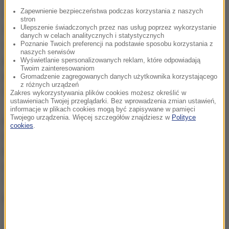
Zapewnienie bezpieczeństwa podczas korzystania z naszych
Starosta opoczyński, który prowadzi placówkę,
stron
burmistrz miasta i wojewoda łódzki zapewnili środki
Ulepszenie świadczonych przez nas usług poprzez wykorzystanie
danych w celach analitycznych i statystycznych
ochrony, lekarstwa i żywność.
Brakowało jednak
Poznanie Twoich preferencji na podstawie sposobu korzystania z
naszych serwisów
personelu medycznego. Pracownicy i trzy
Wyświetlanie spersonalizowanych reklam, które odpowiadają
Twoim zainteresowaniom
pielęgniarki byli już u kresu sił
- powiedziała jedna z
Gromadzenie zagregowanych danych użytkownika korzystającego
z różnych urządzeń
osób, która była w budynku.
Zakres wykorzystywania plików cookies możesz określić w
ustawieniach Twojej przeglądarki. Bez wprowadzenia zmian ustawień,
informacje w plikach cookies mogą być zapisywane w pamięci
Twojego urządzenia. Więcej szczegółów znajdziesz w
Polityce
Byli jednak ochotnicy, którzy - tak jak i inni z
cookies
.
drzewickiego domu - będą musieli przejść
kwarantannę. Zgłosiło się tylko czterech
wolontariuszy: dwóch żołnierzy Wojskowej Obrony
Terytorialnej, jeden mieszkaniec miasta i miejscowy
poseł PiS Robert Telus.
W niektórych z nas rodzi się pytanie "Czy ja się