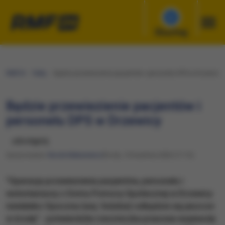
Słuchaj
RMF24
Fakty
Będzie przewiezienie pacjentów i personelu DPS w Drzewicy
Będzie przewiezienie pacjentów i
personelu DPS w Drzewicy
udostępnij
Opracowanie:
Nicole Makarewicz
Środa, 15 kwietnia 2020 (17:13)
"Operacja przewiezienia pacjentów, personelu i
wolontariuszy z Domu Pomocy Społecznej w Drzewicy
niedaleko Opoczna (woj. łódzkie) odbędzie się jeszcze
w środę" - potwierdziła rzeczniczka prasowa wojewody