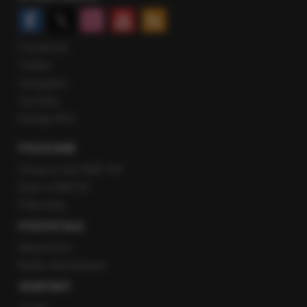
Facebook
Twitter
Instagram
YouTube
Kanały RSS
POLECANE
Gorąca Linia RMF FM
Staż w RMF24
Patronaty
POZOSTAŁE
Newsroom
Radio internetowe
KONTAKT