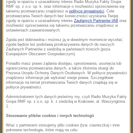
zgody w oparciu o uzasadniony interes Radio Muzyka Fakty Grupa
apelowali o zgłaszanie się pielęgniarek, które
RMF sp. z o.o. sp. k. oraz informacje o możliwości sprzeciwienia się
takiemu przetwarzaniu znajdziesz w
polityce prywatności
. Cele
mogłyby pomóc w opiece nad chorymi.
przetwarzania Twoich danych bez konieczności uzyskania Twojej
zgody w oparciu o uzasadniony interes
Zaufanych Partnerów IAB
oraz
możliwość sprzeciwienia się takiemu przetwarzaniu znajdziesz w
ustawieniach zaawansowanych.
W DPS w Drzewicy kilkanaście dni temu wykryto
Zgoda jest dobrowolna i możesz ją w dowolnym momencie wycofać,
przypadki zakażenia patogenem SARS-CoV-2.
zgoda będzie też podstawą przekazywania danych do naszych
Zaufanych Partnerów z siedzibą w państwach trzecich (poza
Pozytywne wyniki testów były zarówno u
Europejskim Obszarem Gospodarczym).
mieszkańców, jak i u opiekunów, pracowników oraz
Ponadto masz prawo żądania dostępu, sprostowania, usunięcia lub
ograniczenia przetwarzania danych, a także złożenia skargi do
personelu medycznego.
Prezesa Urzędu Ochrony Danych Osobowych. W polityce prywatności
znajdziesz informacje jak wykonać swoje prawa. Szczegółowe
informacje na temat przetwarzania Twoich danych znajdują się w
W niedzielę burmistrz Drzewicy Janusz Reszelewski
polityce prywatności.
informował w specjalnym komunikacie, że "liczba
Administratorem tych danych jesteśmy my, czyli Radio Muzyka Fakty
Grupa RMF sp. z o.o. sp. k. z siedzibą w Krakowie, al. Waszyngtona
zakażonych w DPS w Drzewicy wynosi 78 osób - 45
1.
mieszkańców i 33 pracowników". Burmistrz dodał, że
Stosowanie plików cookies i innych technologii
zmarła także jedna z mieszkanek drzewickiego DPS.
Wraz z partnerami stosujemy pliki cookies (tzw. ciasteczka) i inne
pokrewne technologie, które mają na celu: