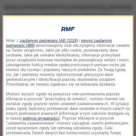
Akcja przetransportowania pensjonariuszy, personelu
i wolontariuszy z Domu Pomocy Społecznej w
Drzewicy (Łódzkie) rozpocznie się jeszcze w środę
-
zapowiedziała rzeczniczka prasowa wojewody
Wraz z
zaufanymi partnerami IAB (1019)
i
innymi zaufanymi
łódzkiego
Dagmara Zalewska.
partnerami (489)
przechowujemy i/lub odczytujemy informacje zawarte
na Twoim urządzeniu, takie jak pliki cookie, przetwarzamy dane
osobowe, takie jak unikalne identyfikatory, informacje przesyłane
przez urządzenia końcowe niezbędne do personalizacji reklam i treści,
Rzeczniczka dodała, że decyzję o przeniesieniu 37
udostępnienie funkcji mediów społecznościowych pomiaru ruchu jak
zakażonych koronawirusem pensjonariuszy oraz
również dla rozwoju i poprawny naszych produktów. Za Twoją zgodą
my, jak i partnerzy możemy wykorzystywać precyzyjne dane
innych osób przebywających w drzewickim DPS
geolokalizacyjne i identyfikację poprzez skanowanie urządzeń.
Przechodząc do serwisu zgadzasz się na wskazane działania.
podjęto w Powiatowej Stacji Sanitarno-
Możesz wyrazić zgodę na powyższe cele przetwarzania poprzez
Epidemiologicznej w Opocznie.
kliknięcie w przycisk "przechodzę do serwisu", możesz również nie
wyrażać zgody poprzez wybór ustawień zaawansowanych. W sytuacji
braku zgody będziemy przetwarzać dane osobowe w innych celach na
innych podstawach prawnych (informacje w tym zakresie dostępne są
Jeszcze w środę popołudniu pracownicy i
w naszej
polityce prywatności
). Poprzez kliknięcie w przycisk
"ustawienia zaawansowane" możesz zarządzać swoimi preferencjami
wolontariusze wspierający pensjonariuszy Domu
przed wyrażeniem zgody lub odmową udzielenia zgody. Cele
przetwarzania Twoich danych bez konieczności uzyskania Twojej
Pomocy Społecznej w Drzewicy (woj. łódzkie)