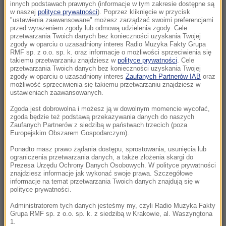
dogadał się z Syrią
innych podstawach prawnych (informacje w tym zakresie dostępne są
w naszej
polityce prywatności
). Poprzez kliknięcie w przycisk
"ustawienia zaawansowane" możesz zarządzać swoimi preferencjami
17:41
przed wyrażeniem zgody lub odmową udzielenia zgody. Cele
Chcesz zamknąć kota w domu? Wyniki badań
przetwarzania Twoich danych bez konieczności uzyskania Twojej
zgody w oparciu o uzasadniony interes Radio Muzyka Fakty Grupa
mocno cię zaskoczą
RMF sp. z o.o. sp. k. oraz informacje o możliwości sprzeciwienia się
takiemu przetwarzaniu znajdziesz w
polityce prywatności
. Cele
przetwarzania Twoich danych bez konieczności uzyskania Twojej
17:28
zgody w oparciu o uzasadniony interes
Zaufanych Partnerów IAB
oraz
Zmiana czasu na zimowy 2026. Kiedy
możliwość sprzeciwienia się takiemu przetwarzaniu znajdziesz w
przestawiamy zegarki i co warto wiedzieć?
ustawieniach zaawansowanych.
Zgoda jest dobrowolna i możesz ją w dowolnym momencie wycofać,
17:22
zgoda będzie też podstawą przekazywania danych do naszych
Największa defilada w historii Polski. Armia
Zaufanych Partnerów z siedzibą w państwach trzecich (poza
Europejskim Obszarem Gospodarczym).
gotowa, zobaczymy Abramsy, Rosomaki czy
F-35
Ponadto masz prawo żądania dostępu, sprostowania, usunięcia lub
ograniczenia przetwarzania danych, a także złożenia skargi do
Prezesa Urzędu Ochrony Danych Osobowych. W polityce prywatności
17:16
znajdziesz informacje jak wykonać swoje prawa. Szczegółowe
informacje na temat przetwarzania Twoich danych znajdują się w
Ma 1100 lat i 5 metrów w obwodzie. Oto
polityce prywatności.
najstarsze drzewo w Niemczech
Administratorem tych danych jesteśmy my, czyli Radio Muzyka Fakty
Grupa RMF sp. z o.o. sp. k. z siedzibą w Krakowie, al. Waszyngtona
17:16
1.