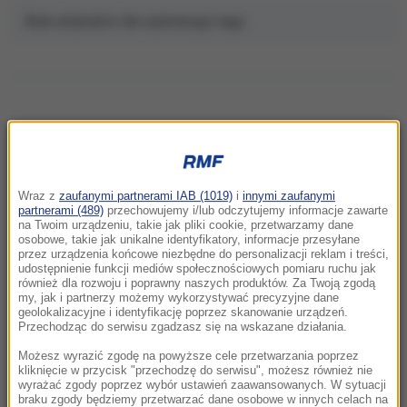
Brak artykułów dla wybranego tagu.
NAJNOWSZE
Wraz z
zaufanymi partnerami IAB (1019)
i
innymi zaufanymi
18:38
partnerami (489)
przechowujemy i/lub odczytujemy informacje zawarte
Tragiczny finał nurkowania na Chorwacji. Nie
na Twoim urządzeniu, takie jak pliki cookie, przetwarzamy dane
osobowe, takie jak unikalne identyfikatory, informacje przesyłane
żyje Polak
przez urządzenia końcowe niezbędne do personalizacji reklam i treści,
udostępnienie funkcji mediów społecznościowych pomiaru ruchu jak
również dla rozwoju i poprawny naszych produktów. Za Twoją zgodą
18:17
my, jak i partnerzy możemy wykorzystywać precyzyjne dane
„Moja Polska nie bije, nie wyzywa”. 22 miasta
geolokalizacyjne i identyfikację poprzez skanowanie urządzeń.
mówią „nie” nienawiści i obojętności
Przechodząc do serwisu zgadzasz się na wskazane działania.
Możesz wyrazić zgodę na powyższe cele przetwarzania poprzez
18:14
kliknięcie w przycisk "przechodzę do serwisu", możesz również nie
wyrażać zgody poprzez wybór ustawień zaawansowanych. W sytuacji
Rosyjskie bazy będą przekształcone. Putin
braku zgody będziemy przetwarzać dane osobowe w innych celach na