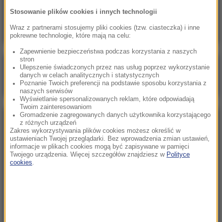
Prezydent zapowiada w Skawinie. „Pilnowanie
Stosowanie plików cookies i innych technologii
żyrandoli jest nie dla mnie”
Wraz z partnerami stosujemy pliki cookies (tzw. ciasteczka) i inne
pokrewne technologie, które mają na celu:
Zapewnienie bezpieczeństwa podczas korzystania z naszych
stron
Poranna rozmowa w RMF FM
Ulepszenie świadczonych przez nas usług poprzez wykorzystanie
danych w celach analitycznych i statystycznych
Gościem Katarzyna Pełczyńska-Nałęcz
Poznanie Twoich preferencji na podstawie sposobu korzystania z
naszych serwisów
Wyświetlanie spersonalizowanych reklam, które odpowiadają
Twoim zainteresowaniom
Gromadzenie zagregowanych danych użytkownika korzystającego
NAJPOPULARNIEJSZE
z różnych urządzeń
Zakres wykorzystywania plików cookies możesz określić w
ustawieniach Twojej przeglądarki. Bez wprowadzenia zmian ustawień,
informacje w plikach cookies mogą być zapisywane w pamięci
Sobota, 8 sierpnia 2026 (11:47)
Twojego urządzenia. Więcej szczegółów znajdziesz w
Polityce
Czekaliśmy na to aż 27 lat. 12 sierpnia 2026 roku
cookies
.
przejdzie do historii
Niedziela, 2 sierpnia 2026 (16:32)
Gdzie żyje się najlepiej? Oto raj dla emigrantów