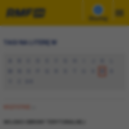
Słuchaj
TAGI NA LITERĘ W
A
B
C
D
E
F
G
H
I
J
K
L
M
N
O
P
Q
R
S
T
U
V
W
X
Y
Z
0-9
WSZYSTKIE
(0)
WOJSKO OBRONY TERYTORIALNEJ