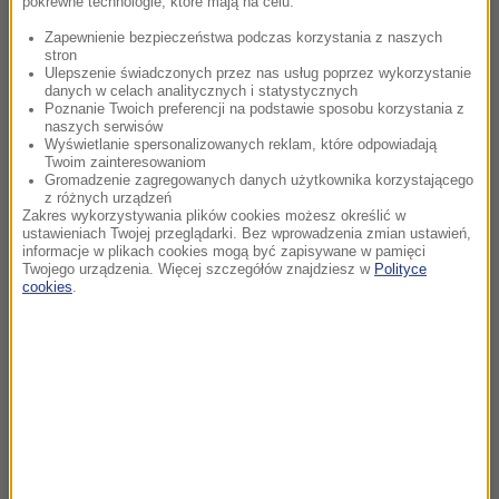
pokrewne technologie, które mają na celu:
Zapewnienie bezpieczeństwa podczas korzystania z naszych
stron
Ulepszenie świadczonych przez nas usług poprzez wykorzystanie
danych w celach analitycznych i statystycznych
Poznanie Twoich preferencji na podstawie sposobu korzystania z
naszych serwisów
Wyświetlanie spersonalizowanych reklam, które odpowiadają
Twoim zainteresowaniom
Gromadzenie zagregowanych danych użytkownika korzystającego
z różnych urządzeń
Zakres wykorzystywania plików cookies możesz określić w
ustawieniach Twojej przeglądarki. Bez wprowadzenia zmian ustawień,
informacje w plikach cookies mogą być zapisywane w pamięci
Twojego urządzenia. Więcej szczegółów znajdziesz w
Polityce
cookies
.