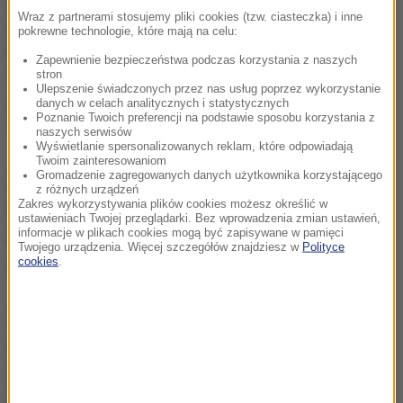
Wraz z partnerami stosujemy pliki cookies (tzw. ciasteczka) i inne
jej wtedy, gdy poprawi się sytuacja epidemiczna w
pokrewne technologie, które mają na celu:
kraju. Portal RBK podał w środę wieczorem, że Kreml
Zapewnienie bezpieczeństwa podczas korzystania z naszych
stron
zadecydował o przełożeniu obchodów. Źródło w
Ulepszenie świadczonych przez nas usług poprzez wykorzystanie
ministerstwie obrony powiedziało dziennikowi
danych w celach analitycznych i statystycznych
Poznanie Twoich preferencji na podstawie sposobu korzystania z
"Wiedomosti", że przygotowania wstrzymano.
naszych serwisów
Wyświetlanie spersonalizowanych reklam, które odpowiadają
Twoim zainteresowaniom
Gromadzenie zagregowanych danych użytkownika korzystającego
W Rosji odnotowano w ciągu ostatniej doby 3448
z różnych urządzeń
Zakres wykorzystywania plików cookies możesz określić w
nowych przypadków koronawirusa i łączna liczba
ustawieniach Twojej przeglądarki. Bez wprowadzenia zmian ustawień,
informacje w plikach cookies mogą być zapisywane w pamięci
infekcji sięgnęła 27938. Zmarły dotąd 232 osoby,
Twojego urządzenia. Więcej szczegółów znajdziesz w
Polityce
cookies
.
wyleczono 2304 pacjentów z Covid-19.
Obchody Dnia Zwycięstwa, świętowanego w Rosji 9
maja, w tym roku miały mieć wyjątkowo uroczysty
charakter ze względu na jubileuszową, 75. rocznicę
zakończenia II wojny światowej w Europie. W