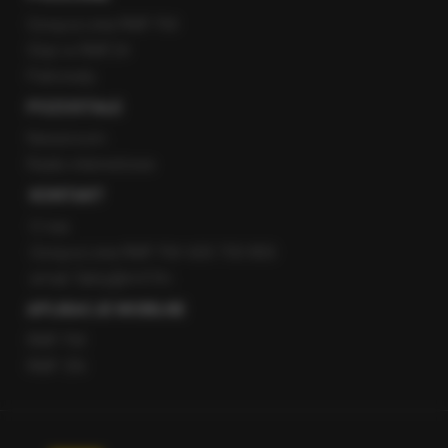
Gorąca Linia RMF FM
Staż w RMF24
Patronaty
POZOSTAŁE
Newsroom
Radio internetowe
KONTAKT
O nas
Gorąca Linia RMF FM: 600 700 800
email: fakty@rmf.fm
APLIKACJE MOBILNE
RMF FM
RMF ON