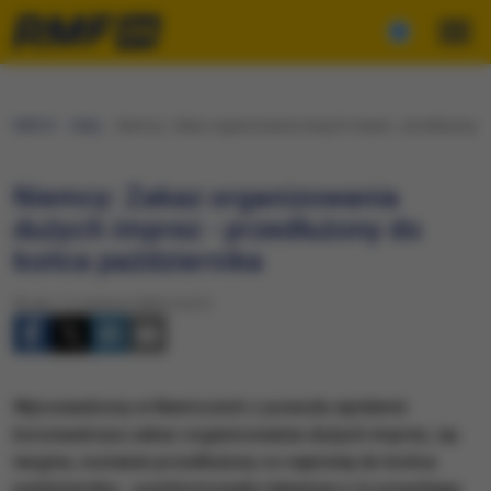
RMF24
Fakty
Niemcy: Zakaz organizowania dużych imprez - przedłużony d
Niemcy: Zakaz organizowania
dużych imprez - przedłużony do
końca października
Środa, 17 czerwca 2020 (14:27)
Wprowadzony w Niemczech z powodu epidemii
koronawirusa zakaz organizowania dużych imprez, np.
targów, zostanie przedłużony co najmniej do końca
października - poinformowała telewizja n-tv powołując