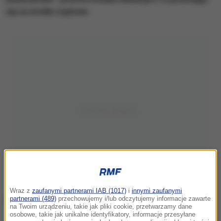
się na źródła rządowe.
Wraz z
zaufanymi partnerami IAB (1017)
i
innymi zaufanymi
partnerami (489)
przechowujemy i/lub odczytujemy informacje zawarte
na Twoim urządzeniu, takie jak pliki cookie, przetwarzamy dane
osobowe, takie jak unikalne identyfikatory, informacje przesyłane