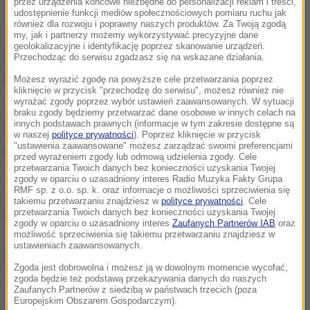
Zdj. ilustracyjne
przez urządzenia końcowe niezbędne do personalizacji reklam i treści,
udostępnienie funkcji mediów społecznościowych pomiaru ruchu jak
również dla rozwoju i poprawny naszych produktów. Za Twoją zgodą
Telewizja dotarła do dokumentu przygotowywanego
my, jak i partnerzy możemy wykorzystywać precyzyjne dane
geolokalizacyjne i identyfikację poprzez skanowanie urządzeń.
na potrzeby spotkania kanclerz Angeli Merkel z 16
Przechodząc do serwisu zgadzasz się na wskazane działania.
premierami krajów związkowych.
Możesz wyrazić zgodę na powyższe cele przetwarzania poprzez
kliknięcie w przycisk "przechodzę do serwisu", możesz również nie
wyrażać zgody poprzez wybór ustawień zaawansowanych. W sytuacji
Zakaz organizowania wydarzeń publicznych z
braku zgody będziemy przetwarzać dane osobowe w innych celach na
innych podstawach prawnych (informacje w tym zakresie dostępne są
większą ilością uczestników był jednym z
w naszej
polityce prywatności
). Poprzez kliknięcie w przycisk
"ustawienia zaawansowane" możesz zarządzać swoimi preferencjami
pierwszych ograniczeń wprowadzonych w związku
przed wyrażeniem zgody lub odmową udzielenia zgody. Cele
przetwarzania Twoich danych bez konieczności uzyskania Twojej
z epidemią koronawirusa. 8 marca minister zdrowia
zgody w oparciu o uzasadniony interes Radio Muzyka Fakty Grupa
RMF sp. z o.o. sp. k. oraz informacje o możliwości sprzeciwienia się
Jens Spahn rekomendował odwołanie wszystkich
takiemu przetwarzaniu znajdziesz w
polityce prywatności
. Cele
imprez gromadzących więcej niż tysiąc osób.
przetwarzania Twoich danych bez konieczności uzyskania Twojej
zgody w oparciu o uzasadniony interes
Zaufanych Partnerów IAB
oraz
możliwość sprzeciwienia się takiemu przetwarzaniu znajdziesz w
ustawieniach zaawansowanych.
W Niemczech za wprowadzanie obostrzeń
Zgoda jest dobrowolna i możesz ją w dowolnym momencie wycofać,
związanych z epidemią odpowiadały władze krajów
zgoda będzie też podstawą przekazywania danych do naszych
Zaufanych Partnerów z siedzibą w państwach trzecich (poza
związkowych, które czyniły to jednak w
Europejskim Obszarem Gospodarczym).