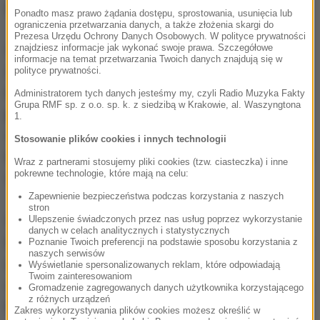
porozumieniu z rządem federalnym.
Ponadto masz prawo żądania dostępu, sprostowania, usunięcia lub
ograniczenia przetwarzania danych, a także złożenia skargi do
Prezesa Urzędu Ochrony Danych Osobowych. W polityce prywatności
znajdziesz informacje jak wykonać swoje prawa. Szczegółowe
Obecnie większość środków zapobiegawczych
informacje na temat przetwarzania Twoich danych znajdują się w
została już zniesiona. Nadal obowiązuje jednak
polityce prywatności.
nakaz zakrywania ust i nosa w sklepach oraz
Administratorem tych danych jesteśmy my, czyli Radio Muzyka Fakty
Grupa RMF sp. z o.o. sp. k. z siedzibą w Krakowie, al. Waszyngtona
pojazdach komunikacji masowej
- czytam na
1.
stronach rządu federalnego. Dodano tam, że
Stosowanie plików cookies i innych technologii
konkretne regulacje mogą się różnić w zależności od
Wraz z partnerami stosujemy pliki cookies (tzw. ciasteczka) i inne
pokrewne technologie, które mają na celu:
wytycznych władz lokalnych.
Zapewnienie bezpieczeństwa podczas korzystania z naszych
stron
Ulepszenie świadczonych przez nas usług poprzez wykorzystanie
Według Instytut im. Roberta Kocha (RKI), w
danych w celach analitycznych i statystycznych
Niemczech zakażenie koronawirusem potwierdzono
Poznanie Twoich preferencji na podstawie sposobu korzystania z
naszych serwisów
u
187 184 osób
, a na
Covid-19
zmarło 8 830
Wyświetlanie spersonalizowanych reklam, które odpowiadają
Twoim zainteresowaniom
chorych. Kraj jednak szczyt epidemii ma już za sobą.
Gromadzenie zagregowanych danych użytkownika korzystającego
z różnych urządzeń
Największą dzienną liczbę nowych infekcji
Zakres wykorzystywania plików cookies możesz określić w