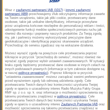
Zdj. ilustracyjne
Wraz z
zaufanymi partnerami IAB (1017)
i
innymi zaufanymi
W ponad 12 tys., czyli w 1/3 gmin we Francji
partnerami (489)
przechowujemy i/lub odczytujemy informacje zawarte
na Twoim urządzeniu, takie jak pliki cookie, przetwarzamy dane
noszenie masek jest obowiązkowe na otwartej
osobowe, takie jak unikalne identyfikatory, informacje przesyłane
przez urządzenia końcowe niezbędne do personalizacji reklam i treści,
przestrzeni.
W zeszłym tygodniu obowiązek taki
udostępnienie funkcji mediów społecznościowych pomiaru ruchu jak
również dla rozwoju i poprawny naszych produktów. Za Twoją zgodą
wprowadziły Nicea i Tuluza, natomiast w Paryżu,
my, jak i partnerzy możemy wykorzystywać precyzyjne dane
Lille czy Marsylii ogranicza się on do najbardziej
geolokalizacyjne i identyfikację poprzez skanowanie urządzeń.
Przechodząc do serwisu zgadzasz się na wskazane działania.
ruchliwych obszarów.
Możesz wyrazić zgodę na powyższe cele przetwarzania poprzez
kliknięcie w przycisk "przechodzę do serwisu", możesz również nie
Miejsca chętnie odwiedzane przez turystów, takie
wyrażać zgody poprzez wybór ustawień zaawansowanych. W sytuacji
braku zgody będziemy przetwarzać dane osobowe w innych celach na
jak Mont-Saint-Michel, Ile-de-Brehat czy Ile de Re,
innych podstawach prawnych (informacje w tym zakresie dostępne są
w naszej
polityce prywatności
). Poprzez kliknięcie w przycisk
również zdecydowały się na wprowadzenie
"ustawienia zaawansowane" możesz zarządzać swoimi preferencjami
przed wyrażeniem zgody lub odmową udzielenia zgody. Cele
obowiązku noszenia masek, aby ograniczyć
przetwarzania Twoich danych bez konieczności uzyskania Twojej
zgody w oparciu o uzasadniony interes Radio Muzyka Fakty Grupa
rozprzestrzenianie się koronawirusa.
RMF sp. z o.o. sp. k. oraz informacje o możliwości sprzeciwienia się
takiemu przetwarzaniu znajdziesz w
polityce prywatności
. Cele
przetwarzania Twoich danych bez konieczności uzyskania Twojej
Od 1 września zakładanie masek będzie
zgody w oparciu o uzasadniony interes
Zaufanych Partnerów IAB
oraz
obowiązkowe również dla uczniów gimnazjów i
możliwość sprzeciwienia się takiemu przetwarzaniu znajdziesz w