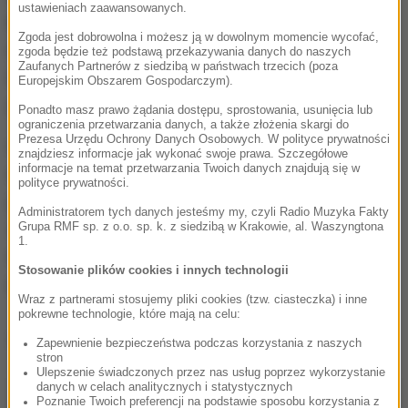
ustawieniach zaawansowanych.
liceów, a także w firmach oraz we wszystkich
Zgoda jest dobrowolna i możesz ją w dowolnym momencie wycofać,
innych zamkniętych i wspólnych przestrzeniach
.
zgoda będzie też podstawą przekazywania danych do naszych
Zaufanych Partnerów z siedzibą w państwach trzecich (poza
Biznes dobrze przyjął obowiązek noszenia maski -
Europejskim Obszarem Gospodarczym).
pisze "Le Monde".
Ponadto masz prawo żądania dostępu, sprostowania, usunięcia lub
ograniczenia przetwarzania danych, a także złożenia skargi do
Prezesa Urzędu Ochrony Danych Osobowych. W polityce prywatności
Gazeta wskazuje na zamieszanie wynikające z
znajdziesz informacje jak wykonać swoje prawa. Szczegółowe
informacje na temat przetwarzania Twoich danych znajdują się w
niekonsekwentnej polityki władz, które na początku
polityce prywatności.
pandemii nie zalecały noszenia masek, co
Administratorem tych danych jesteśmy my, czyli Radio Muzyka Fakty
skutkowało m.in. organizowaniem imprez
Grupa RMF sp. z o.o. sp. k. z siedzibą w Krakowie, al. Waszyngtona
1.
masowych bez takiego obowiązku czy też
Stosowanie plików cookies i innych technologii
problemami z dostawami masek na rynek.
Wraz z partnerami stosujemy pliki cookies (tzw. ciasteczka) i inne
pokrewne technologie, które mają na celu:
Dalsza część artykułu pod materiałem video:
Zapewnienie bezpieczeństwa podczas korzystania z naszych
stron
Ulepszenie świadczonych przez nas usług poprzez wykorzystanie
danych w celach analitycznych i statystycznych
Poznanie Twoich preferencji na podstawie sposobu korzystania z