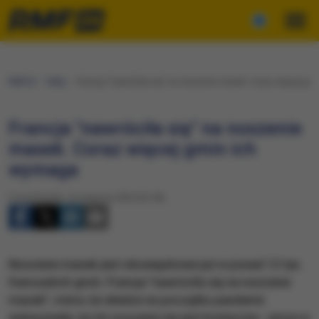
RMF24
Fakty
Francja "nawróciła się" na noszenie masek. Coraz więcej gm
Francja "nawróciła się" na noszenie
masek. Coraz więcej gmin ich
wymaga
Poniedziałek, 24 sierpnia 2020 (22:38)
Noszenie masek jest obowiązkowe już w ponad 12 tys.
francuskich gmin. Francja "nawróciła się na noszenie
masek", mimo że władze na początku pandemii
wskazywały, że ich noszenie nie jest konieczne - pisze w