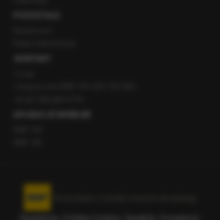
Patronaty
POZOSTAŁE
Newsroom
Radio internetowe
KONTAKT
O nas
Gorąca Linia RMF FM: 600 700 800
email: fakty@rmf.fm
APLIKACJE MOBILNE
RMF FM
RMF ON
Korzystanie z portalu oznacza akceptację
Regulaminu
.
Polityka Cookies
.
SpeakUp
.
Prywatność
.