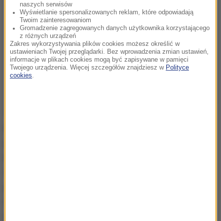
naszych serwisów
Wyświetlanie spersonalizowanych reklam, które odpowiadają
Twoim zainteresowaniom
Gromadzenie zagregowanych danych użytkownika korzystającego
z różnych urządzeń
Zakres wykorzystywania plików cookies możesz określić w
ustawieniach Twojej przeglądarki. Bez wprowadzenia zmian ustawień,
informacje w plikach cookies mogą być zapisywane w pamięci
Twojego urządzenia. Więcej szczegółów znajdziesz w
Polityce
cookies
.
WHO szacowała na początku pandemii, że
koronawirus był przenoszony drogą kropelkową w
promieniu jednego metra podczas kaszlenia,
kichania lub mówienia przez osobę zakażoną.
Odległość tę ustalono, nie znając zasad
przenoszenia się cząstek w powietrzu - uważa
Christian George, zastępca dyrektora Instytutu
Badań nad Katalizą i Środowiskiem w Lyonie