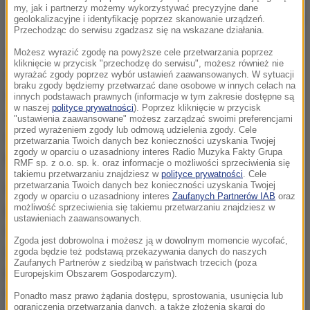
my, jak i partnerzy możemy wykorzystywać precyzyjne dane
Kim Jo Dzong
geolokalizacyjne i identyfikację poprzez skanowanie urządzeń.
Przechodząc do serwisu zgadzasz się na wskazane działania.
Wierzę, że gdy zachowana jest uczciwość i
Możesz wyrazić zgodę na powyższe cele przetwarzania poprzez
kliknięcie w przycisk "przechodzę do serwisu", możesz również nie
wzajemny szacunek, możliwa jest płynna
wyrażać zgody poprzez wybór ustawień zaawansowanych. W sytuacji
braku zgody będziemy przetwarzać dane osobowe w innych celach na
komunikacja między Północą i Południem i
innych podstawach prawnych (informacje w tym zakresie dostępne są
w naszej
polityce prywatności
). Poprzez kliknięcie w przycisk
rozwiązanie takich kwestii jak spotkanie na szczycie
"ustawienia zaawansowane" możesz zarządzać swoimi preferencjami
przed wyrażeniem zgody lub odmową udzielenia zgody. Cele
między Północą i Południem
- przekazała siostra
przetwarzania Twoich danych bez konieczności uzyskania Twojej
zgody w oparciu o uzasadniony interes Radio Muzyka Fakty Grupa
przywódcy Korei Płn. w oświadczeniu.
RMF sp. z o.o. sp. k. oraz informacje o możliwości sprzeciwienia się
takiemu przetwarzaniu znajdziesz w
polityce prywatności
. Cele
przetwarzania Twoich danych bez konieczności uzyskania Twojej
W piątek Kim Jo Dzong w ten sam sposób
zgody w oparciu o uzasadniony interes
Zaufanych Partnerów IAB
oraz
możliwość sprzeciwienia się takiemu przetwarzaniu znajdziesz w
poinformowała, że Pjongjang jest gotowy wznowić
ustawieniach zaawansowanych.
rozmowy pokojowe z Seulem. Ich warunkiem jest
Zgoda jest dobrowolna i możesz ją w dowolnym momencie wycofać,
jednak porzucenie przez Koreę Płd. i USA "wrogiej
zgoda będzie też podstawą przekazywania danych do naszych
Zaufanych Partnerów z siedzibą w państwach trzecich (poza
polityki, nieuczciwych podwójnych standardów i
Europejskim Obszarem Gospodarczym).
uprzedzeń" wobec Północy.
Ponadto masz prawo żądania dostępu, sprostowania, usunięcia lub
ograniczenia przetwarzania danych, a także złożenia skargi do