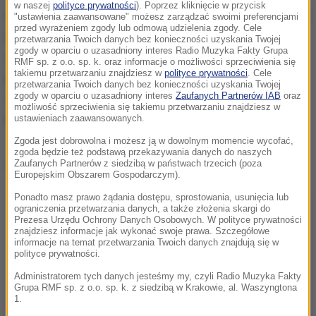
w naszej
polityce prywatności
). Poprzez kliknięcie w przycisk
CENTCOM poinformował także o zestrzeleniu trzech
"ustawienia zaawansowane" możesz zarządzać swoimi preferencjami
przed wyrażeniem zgody lub odmową udzielenia zgody. Cele
irańskich dronów, które zmierzały w stronę
przetwarzania Twoich danych bez konieczności uzyskania Twojej
zgody w oparciu o uzasadniony interes Radio Muzyka Fakty Grupa
cywilnych jednostek pływających, legalnie
RMF sp. z o.o. sp. k. oraz informacje o możliwości sprzeciwienia się
takiemu przetwarzaniu znajdziesz w
polityce prywatności
. Cele
przebywających na wodach regionu. Amerykańskie
przetwarzania Twoich danych bez konieczności uzyskania Twojej
zgody w oparciu o uzasadniony interes
Zaufanych Partnerów IAB
oraz
siły przeprowadziły ataki na irański wojskowy punkt
możliwość sprzeciwienia się takiemu przetwarzaniu znajdziesz w
ustawieniach zaawansowanych.
kontroli na wyspie Keszm.
Zgoda jest dobrowolna i możesz ją w dowolnym momencie wycofać,
zgoda będzie też podstawą przekazywania danych do naszych
Dalsza część artykułu pod materiałem video:
Zaufanych Partnerów z siedzibą w państwach trzecich (poza
Europejskim Obszarem Gospodarczym).
Ponadto masz prawo żądania dostępu, sprostowania, usunięcia lub
ograniczenia przetwarzania danych, a także złożenia skargi do
Prezesa Urzędu Ochrony Danych Osobowych. W polityce prywatności
znajdziesz informacje jak wykonać swoje prawa. Szczegółowe
informacje na temat przetwarzania Twoich danych znajdują się w
polityce prywatności.
Administratorem tych danych jesteśmy my, czyli Radio Muzyka Fakty
Grupa RMF sp. z o.o. sp. k. z siedzibą w Krakowie, al. Waszyngtona
1.