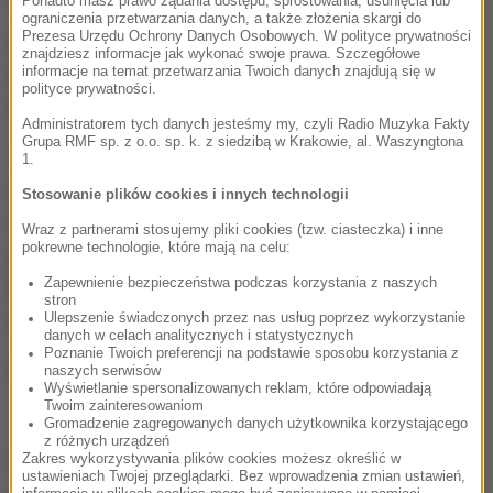
Ponadto masz prawo żądania dostępu, sprostowania, usunięcia lub
Tyczkarz wywalczył następnie mistrzostwo kraju,
ograniczenia przetwarzania danych, a także złożenia skargi do
ale zostało mu ono odebrane. Groziła mu także
Prezesa Urzędu Ochrony Danych Osobowych. W polityce prywatności
znajdziesz informacje jak wykonać swoje prawa. Szczegółowe
czteroletnia dyskwalifikacja, ale ostatecznie od niej
informacje na temat przetwarzania Twoich danych znajdują się w
polityce prywatności.
odstąpiono, dając wiarę wyjaśnieniom zawodnika.
Administratorem tych danych jesteśmy my, czyli Radio Muzyka Fakty
Grupa RMF sp. z o.o. sp. k. z siedzibą w Krakowie, al. Waszyngtona
To była lekcja dla Shawna. Wciąż jest młodym
1.
sportowcem i uczy się nie tylko, jak najlepiej
Stosowanie plików cookies i innych technologii
rywalizować na stadionie, ale także jak
Wraz z partnerami stosujemy pliki cookies (tzw. ciasteczka) i inne
pokrewne technologie, które mają na celu:
przygotowywać się do zawodów
- napisała
Zapewnienie bezpieczeństwa podczas korzystania z naszych
Kanadyjska Federacja Lekkoatletyczna w
stron
oświadczeniu.
Ulepszenie świadczonych przez nas usług poprzez wykorzystanie
danych w celach analitycznych i statystycznych
Poznanie Twoich preferencji na podstawie sposobu korzystania z
W Rio Barber zawiódł, zajął dopiero 10. miejsce.
naszych serwisów
Wyświetlanie spersonalizowanych reklam, które odpowiadają
Twoim zainteresowaniom
Gromadzenie zagregowanych danych użytkownika korzystającego
z różnych urządzeń
Zakres wykorzystywania plików cookies możesz określić w
(edbie)
ustawieniach Twojej przeglądarki. Bez wprowadzenia zmian ustawień,