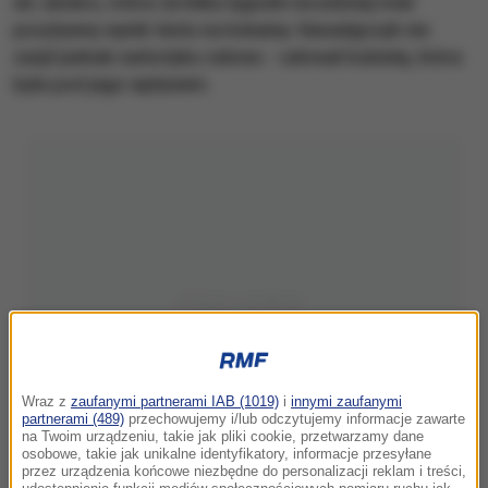
de Janeiro, mimo że kilka tygodni wcześniej miał
pozytywny wynik testu na kokainę. Kanadyjczyk nie
zażył jednak narkotyku celowo - całował kobietę, która
była pod jego wpływem.
Wraz z
zaufanymi partnerami IAB (1019)
i
innymi zaufanymi
partnerami (489)
przechowujemy i/lub odczytujemy informacje zawarte
na Twoim urządzeniu, takie jak pliki cookie, przetwarzamy dane
osobowe, takie jak unikalne identyfikatory, informacje przesyłane
przez urządzenia końcowe niezbędne do personalizacji reklam i treści,