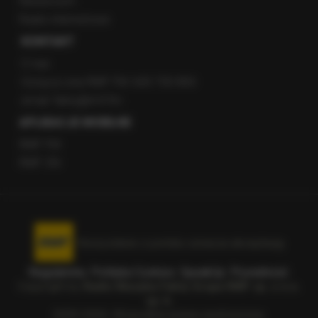
Newsroom
Radio internetowe
KONTAKT
O nas
Gorąca Linia RMF FM: 600 700 800
email: fakty@rmf.fm
APLIKACJE MOBILNE
RMF FM
RMF ON
Korzystanie z portalu oznacza akceptację
Regulaminu
.
Polityka Cookies
.
SpeakUp
.
Prywatność
.
Copyright by
Radio Muzyka Fakty Grupa RMF sp. z o.o.
sp. k.
2009-2026. Wszystkie prawa zastrzeżone.