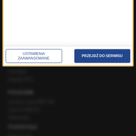
Gość Krzysztofa Ziemca w RMF FM
Rozmowy w Radiu RMF24
SPOŁECZNOŚĆ
Facebook
USTAWIENIA
Twitter
PRZEJDŹ DO SERWISU
ZAAWANSOWANE
Instagram
YouTube
Kanały RSS
POLECANE
Gorąca Linia RMF FM
Staż w RMF24
Patronaty
POZOSTAŁE