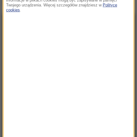
informacje w plikach cookies mogą być zapisywane w pamięci
Źródło: PAP
Twojego urządzenia. Więcej szczegółów znajdziesz w
Polityce
cookies
.
NAJNOWSZE
05:55
Każdego dnia ginie tam średnio jedno
dziecko. Szokujące dane UNICEF
05:28
Historyczne rozmowy w Wenezueli. Kraj może
przejść rewolucję
23:57
Były żołnierz USA przechodzi piekło w Rosji.
Waszyngton naciska na Moskwę
23:18
„To był dobry dzień”. Iga Świątek awansowała