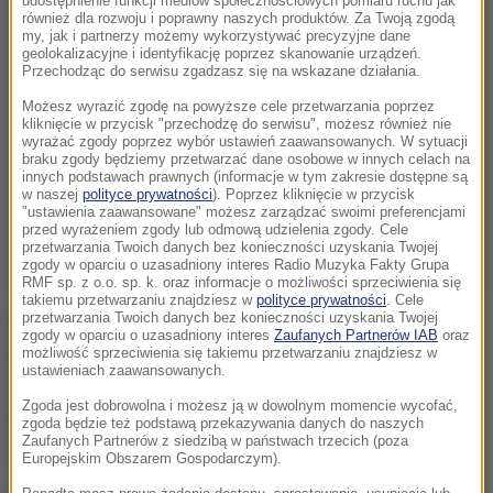
udostępnienie funkcji mediów społecznościowych pomiaru ruchu jak
również dla rozwoju i poprawny naszych produktów. Za Twoją zgodą
my, jak i partnerzy możemy wykorzystywać precyzyjne dane
geolokalizacyjne i identyfikację poprzez skanowanie urządzeń.
Przechodząc do serwisu zgadzasz się na wskazane działania.
Możesz wyrazić zgodę na powyższe cele przetwarzania poprzez
kliknięcie w przycisk "przechodzę do serwisu", możesz również nie
wyrażać zgody poprzez wybór ustawień zaawansowanych. W sytuacji
braku zgody będziemy przetwarzać dane osobowe w innych celach na
innych podstawach prawnych (informacje w tym zakresie dostępne są
w naszej
polityce prywatności
). Poprzez kliknięcie w przycisk
"ustawienia zaawansowane" możesz zarządzać swoimi preferencjami
przed wyrażeniem zgody lub odmową udzielenia zgody. Cele
przetwarzania Twoich danych bez konieczności uzyskania Twojej
zgody w oparciu o uzasadniony interes Radio Muzyka Fakty Grupa
RMF sp. z o.o. sp. k. oraz informacje o możliwości sprzeciwienia się
takiemu przetwarzaniu znajdziesz w
polityce prywatności
. Cele
przetwarzania Twoich danych bez konieczności uzyskania Twojej
Na feralnej randce 22-letni Barber był w lipcu, dzień
zgody w oparciu o uzasadniony interes
Zaufanych Partnerów IAB
oraz
przed mistrzostwami Kanady. Kobieta, z którą się
możliwość sprzeciwienia się takiemu przetwarzaniu znajdziesz w
ustawieniach zaawansowanych.
spotkał, zeznała później, że wzięła kokainę w
Zgoda jest dobrowolna i możesz ją w dowolnym momencie wycofać,
łazience hotelowego pokoju lekkoatlety i że mógł on
zgoda będzie też podstawą przekazywania danych do naszych
Zaufanych Partnerów z siedzibą w państwach trzecich (poza
o tym nie wiedzieć.
Europejskim Obszarem Gospodarczym).