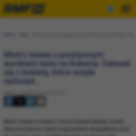
RMF24
Fakty
Mistrz świata z pozytywnym wynikiem testu na kokainę. Całowa
Mistrz świata z pozytywnym
wynikiem testu na kokainę. Całował
się z kobietą, która wzięła
narkotyk…
Piątek, 7 października 2016 (07:31)
Mistrz świata w skoku o tyczce Shawn Barber został
dopuszczony do startu w igrzyskach olimpijskich w Rio