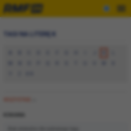
TAGI NA LITERĘ K
A
B
C
D
E
F
G
H
I
J
K
L
M
N
O
P
Q
R
S
T
U
V
W
X
Y
Z
0-9
WSZYSTKIE
(0)
KOKAINA
Brak artykułów dla wybranego tagu.