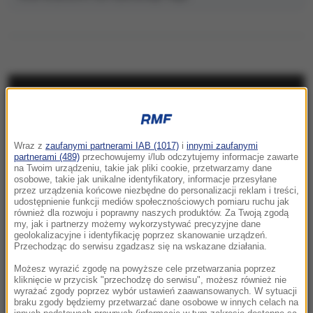
NAJNOWSZE
23:41
Wraz z
zaufanymi partnerami IAB (1017)
i
innymi zaufanymi
Hubert Hurkacz gra dalej! Potrzebny był tie-
partnerami (489)
przechowujemy i/lub odczytujemy informacje zawarte
break
na Twoim urządzeniu, takie jak pliki cookie, przetwarzamy dane
osobowe, takie jak unikalne identyfikatory, informacje przesyłane
przez urządzenia końcowe niezbędne do personalizacji reklam i treści,
23:26
udostępnienie funkcji mediów społecznościowych pomiaru ruchu jak
Linette walczyła, ale Jovic okazała się za
również dla rozwoju i poprawny naszych produktów. Za Twoją zgodą
my, jak i partnerzy możemy wykorzystywać precyzyjne dane
mocna. Toronto nie dla Polki
geolokalizacyjne i identyfikację poprzez skanowanie urządzeń.
Przechodząc do serwisu zgadzasz się na wskazane działania.
23:04
Możesz wyrazić zgodę na powyższe cele przetwarzania poprzez
Kierują jednym państwem, ale dzieli ich
kliknięcie w przycisk "przechodzę do serwisu", możesz również nie
wyrażać zgody poprzez wybór ustawień zaawansowanych. W sytuacji
przyciemniona szyba?
braku zgody będziemy przetwarzać dane osobowe w innych celach na