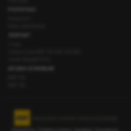
Patronaty
POZOSTAŁE
Newsroom
Radio internetowe
KONTAKT
O nas
Gorąca Linia RMF FM: 600 700 800
email: fakty@rmf.fm
APLIKACJE MOBILNE
RMF FM
RMF ON
Korzystanie z portalu oznacza akceptację
Regulaminu
.
Polityka Cookies
.
SpeakUp
.
Prywatność
.