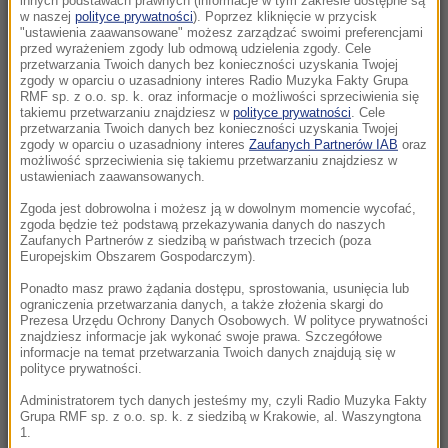
innych podstawach prawnych (informacje w tym zakresie dostępne są
22:19
w naszej
polityce prywatności
). Poprzez kliknięcie w przycisk
"ustawienia zaawansowane" możesz zarządzać swoimi preferencjami
Walka o Ligę Europy. Ferencvaros znalazł
przed wyrażeniem zgody lub odmową udzielenia zgody. Cele
sposób na Górnika
przetwarzania Twoich danych bez konieczności uzyskania Twojej
zgody w oparciu o uzasadniony interes Radio Muzyka Fakty Grupa
RMF sp. z o.o. sp. k. oraz informacje o możliwości sprzeciwienia się
21:56
takiemu przetwarzaniu znajdziesz w
polityce prywatności
. Cele
Świetny początek nie wystarczył. Pegula
przetwarzania Twoich danych bez konieczności uzyskania Twojej
zgody w oparciu o uzasadniony interes
Zaufanych Partnerów IAB
oraz
zatrzymała Fręch w Toronto
możliwość sprzeciwienia się takiemu przetwarzaniu znajdziesz w
ustawieniach zaawansowanych.
21:55
Zgoda jest dobrowolna i możesz ją w dowolnym momencie wycofać,
Ten organizm nie umiera ze starości. Z
zgoda będzie też podstawą przekazywania danych do naszych
łatwością oszukuje śmierć
Zaufanych Partnerów z siedzibą w państwach trzecich (poza
Europejskim Obszarem Gospodarczym).
21:26
Ponadto masz prawo żądania dostępu, sprostowania, usunięcia lub
ograniczenia przetwarzania danych, a także złożenia skargi do
Protest na popularnym europejskim lotnisku.
Prezesa Urzędu Ochrony Danych Osobowych. W polityce prywatności
Możliwe utrudnienia
znajdziesz informacje jak wykonać swoje prawa. Szczegółowe
informacje na temat przetwarzania Twoich danych znajdują się w
polityce prywatności.
21:16
Czarne wdowy z Rosji polują na świeżych
Administratorem tych danych jesteśmy my, czyli Radio Muzyka Fakty
Grupa RMF sp. z o.o. sp. k. z siedzibą w Krakowie, al. Waszyngtona
rekrutów
1.