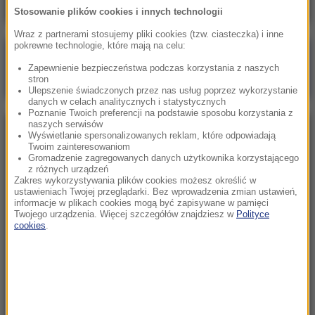
Stosowanie plików cookies i innych technologii
Wraz z partnerami stosujemy pliki cookies (tzw. ciasteczka) i inne
pokrewne technologie, które mają na celu:
Poranna rozmowa w RMF FM
Zapewnienie bezpieczeństwa podczas korzystania z naszych
Gościem Zbigniew Bogucki
stron
Ulepszenie świadczonych przez nas usług poprzez wykorzystanie
danych w celach analitycznych i statystycznych
Poznanie Twoich preferencji na podstawie sposobu korzystania z
naszych serwisów
NAJPOPULARNIEJSZE
Wyświetlanie spersonalizowanych reklam, które odpowiadają
Twoim zainteresowaniom
Gromadzenie zagregowanych danych użytkownika korzystającego
z różnych urządzeń
Niedziela, 2 sierpnia 2026 (16:32)
Zakres wykorzystywania plików cookies możesz określić w
Gdzie żyje się najlepiej? Oto raj dla emigrantów
ustawieniach Twojej przeglądarki. Bez wprowadzenia zmian ustawień,
informacje w plikach cookies mogą być zapisywane w pamięci
Twojego urządzenia. Więcej szczegółów znajdziesz w
Polityce
cookies
.
Sobota, 1 sierpnia 2026 (15:39)
Sumy opanowały jezioro Garda. Włosi przygotowali
100 tys. euro dla tych, którzy je złowią
Niedziela, 2 sierpnia 2026 (05:13)