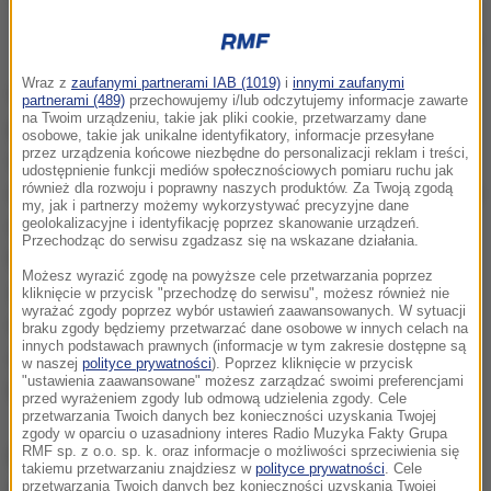
zdj. ilustracyjne
Wraz z
zaufanymi partnerami IAB (1019)
i
innymi zaufanymi
Wirus dostaje się do wnętrza komórki w lipidowym
partnerami (489)
przechowujemy i/lub odczytujemy informacje zawarte
na Twoim urządzeniu, takie jak pliki cookie, przetwarzamy dane
pęcherzyku, zwanym lizosomem. Po to, by mógł
osobowe, takie jak unikalne identyfikatory, informacje przesyłane
przez urządzenia końcowe niezbędne do personalizacji reklam i treści,
wykorzystać maszynerię komórki do rozmnażania,
udostępnienie funkcji mediów społecznościowych pomiaru ruchu jak
również dla rozwoju i poprawny naszych produktów. Za Twoją zgodą
musi w dogodnej chwili ten pęcherzyk opuścić i trafić
my, jak i partnerzy możemy wykorzystywać precyzyjne dane
do cytoplazmy. Potrzebuje do tego białka, zwanego
geolokalizacyjne i identyfikację poprzez skanowanie urządzeń.
Przechodząc do serwisu zgadzasz się na wskazane działania.
Niemann-Pick C1, w skrócie NPC1. Znaczenie białka
Możesz wyrazić zgodę na powyższe cele przetwarzania poprzez
zauważono już kilka lat temu. Odporne na infekcję
kliknięcie w przycisk "przechodzę do serwisu", możesz również nie
wyrażać zgody poprzez wybór ustawień zaawansowanych. W sytuacji
wirusem Ebola okazały się fibroblasty pobrane od
braku zgody będziemy przetwarzać dane osobowe w innych celach na
innych podstawach prawnych (informacje w tym zakresie dostępne są
osób cierpiących na chorobę Niemanna-Picka,
w naszej
polityce prywatności
). Poprzez kliknięcie w przycisk
"ustawienia zaawansowane" możesz zarządzać swoimi preferencjami
których organizm białka NPC1 nie wytwarza.
przed wyrażeniem zgody lub odmową udzielenia zgody. Cele
przetwarzania Twoich danych bez konieczności uzyskania Twojej
zgody w oparciu o uzasadniony interes Radio Muzyka Fakty Grupa
RMF sp. z o.o. sp. k. oraz informacje o możliwości sprzeciwienia się
Badacze z Yeshiva University w Nowym Jorku i U.S.
takiemu przetwarzaniu znajdziesz w
polityce prywatności
. Cele
Army Medical Research Institute of Infectious
przetwarzania Twoich danych bez konieczności uzyskania Twojej