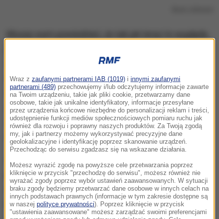
Boris Johnson
Muszę wam powiedzieć, że tak jak teraz to wygląda,
jest bardzo, bardzo prawdopodobne, iż będziemy
musieli znaleźć rozwiązanie, które moim zdaniem
będzie wspaniałe dla Wielkiej Brytanii, od 1 stycznia
Wraz z
zaufanymi partnerami IAB (1019)
i
innymi zaufanymi
partnerami (489)
przechowujemy i/lub odczytujemy informacje zawarte
będziemy mogli robić dokładnie to, czego chcemy,
na Twoim urządzeniu, takie jak pliki cookie, przetwarzamy dane
osobowe, takie jak unikalne identyfikatory, informacje przesyłane
oczywiście będzie się to różnić od tego, co
przez urządzenia końcowe niezbędne do personalizacji reklam i treści,
udostępnienie funkcji mediów społecznościowych pomiaru ruchu jak
zamierzaliśmy osiągnąć
- mówił Johnson
również dla rozwoju i poprawny naszych produktów. Za Twoją zgodą
my, jak i partnerzy możemy wykorzystywać precyzyjne dane
dziennikarzom.
geolokalizacyjne i identyfikację poprzez skanowanie urządzeń.
Przechodząc do serwisu zgadzasz się na wskazane działania.
Ale nie mam wątpliwości, że ten kraj może się
Możesz wyrazić zgodę na powyższe cele przetwarzania poprzez
przygotować i jak mówiłem, wyjść na warunkach
kliknięcie w przycisk "przechodzę do serwisu", możesz również nie
wyrażać zgody poprzez wybór ustawień zaawansowanych. W sytuacji
Światowej Organizacji Handlu
- podkreślił. Johnson
braku zgody będziemy przetwarzać dane osobowe w innych celach na
innych podstawach prawnych (informacje w tym zakresie dostępne są
powiedział, że rozmowy rozbijają się o rybołówstwo
w naszej
polityce prywatności
). Poprzez kliknięcie w przycisk
"ustawienia zaawansowane" możesz zarządzać swoimi preferencjami
oraz o tzw. równe warunki gry, czyli żądanie Brukseli,