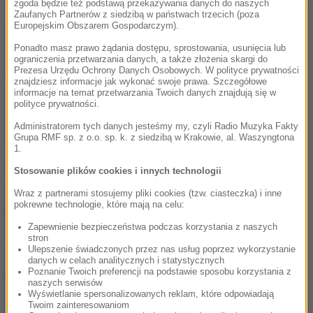
zgoda będzie też podstawą przekazywania danych do naszych
Zaufanych Partnerów z siedzibą w państwach trzecich (poza
Europejskim Obszarem Gospodarczym).
Podczas sobotniego spotkania z mieszkańcami
Ponadto masz prawo żądania dostępu, sprostowania, usunięcia lub
Starogardu Gdańskiego były premier przedstawił
ograniczenia przetwarzania danych, a także złożenia skargi do
Prezesa Urzędu Ochrony Danych Osobowych. W polityce prywatności
założenia nowego programu społeczno-
znajdziesz informacje jak wykonać swoje prawa. Szczegółowe
informacje na temat przetwarzania Twoich danych znajdują się w
gospodarczego
"Polska jednej prędkości"
, który ma
polityce prywatności.
na celu zrównoważony rozwój kraju i wsparcie
Administratorem tych danych jesteśmy my, czyli Radio Muzyka Fakty
mniejszych ośrodków miejskich.
Grupa RMF sp. z o.o. sp. k. z siedzibą w Krakowie, al. Waszyngtona
1.
W ramach nowej oferty polityk zapowiedział walkę z
Stosowanie plików cookies i innych technologii
tzw. "smartfonozą" poprzez wprowadzenie
zakazu
Wraz z partnerami stosujemy pliki cookies (tzw. ciasteczka) i inne
pokrewne technologie, które mają na celu:
używania smartfonów w szkołach przez dzieci do
Zapewnienie bezpieczeństwa podczas korzystania z naszych
15. lub 16. roku życia
, z wyjątkiem celów
stron
Ulepszenie świadczonych przez nas usług poprzez wykorzystanie
edukacyjnych pod okiem nauczyciela. Wśród
danych w celach analitycznych i statystycznych
Poznanie Twoich preferencji na podstawie sposobu korzystania z
priorytetów wymienił również rozwój infrastruktury
naszych serwisów
m.in. CPK, trasę Via Pomerania oraz Drogę Czerwoną
Wyświetlanie spersonalizowanych reklam, które odpowiadają
Twoim zainteresowaniom