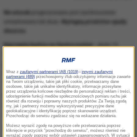
We wtorek
prognozowane jest
zachmurzenie
umiarkowane lub duże.
Wystąpią przelotne opady
deszczu.
Najcieplej będzie na Opolszczyźnie
- około 10
stopni Celsjusza, a najchłodniej w obszarach
podgórskich - około 4 stopni. Wiatr będzie słaby
i umiarkowany, porywisty, nad morzem w porywach
Wraz z
zaufanymi partnerami IAB (1019)
i
innymi zaufanymi
partnerami (489)
przechowujemy i/lub odczytujemy informacje zawarte
do 60 km/h, a w górach do 65 km/h.
na Twoim urządzeniu, takie jak pliki cookie, przetwarzamy dane
osobowe, takie jak unikalne identyfikatory, informacje przesyłane
przez urządzenia końcowe niezbędne do personalizacji reklam i treści,
W środę
dominować będzie zachmurzenie duże z
udostępnienie funkcji mediów społecznościowych pomiaru ruchu jak
również dla rozwoju i poprawny naszych produktów. Za Twoją zgodą
większymi przejaśnieniami. Spadnie deszcz, a na
my, jak i partnerzy możemy wykorzystywać precyzyjne dane
geolokalizacyjne i identyfikację poprzez skanowanie urządzeń.
północnym wschodzie również deszcz ze śniegiem.
Przechodząc do serwisu zgadzasz się na wskazane działania.
Możesz wyrazić zgodę na powyższe cele przetwarzania poprzez
Prognozowana
temperatura maksymalna to od 6
kliknięcie w przycisk "przechodzę do serwisu", możesz również nie
wyrażać zgody poprzez wybór ustawień zaawansowanych. W sytuacji