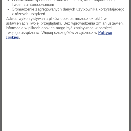
Twoim zainteresowaniom
2-8 sierpnia. Zawodnicy rozpoczną rywalizację w
Gromadzenie zagregowanych danych użytkownika korzystającego
z różnych urządzeń
Warszawie, a zakończą w Krakowie.
Zakres wykorzystywania plików cookies możesz określić w
ustawieniach Twojej przeglądarki. Bez wprowadzenia zmian ustawień,
informacje w plikach cookies mogą być zapisywane w pamięci
(es)
Twojego urządzenia. Więcej szczegółów znajdziesz w
Polityce
cookies
.
Dalsza część artykułu pod materiałem video: