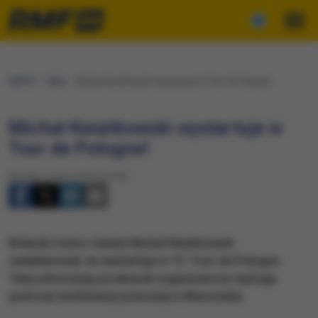
RMF24
Fakty
Michał Kwiatkowski wystartuje w Tour de Pologne!
Michał Kwiatkowski wystartuje w
Tour de Pologne!
Wtorek, 21 lipca 2015 (10:46)
Kolarski mistrz świata Michał Kwiatkowski
zadeklarował, że wystartuje w 72. Tour de Pologne.
Taką informację przekazali organizatorzy wyścigu
podczas konferencji prasowej w Warszawie.