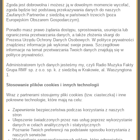
dodatku w koszulce mistrza świata, jest dla nas
Zgoda jest dobrowolna i możesz ją w dowolnym momencie wycofać,
zgoda będzie też podstawą przekazywania danych do naszych
nobilitujący i daje ogromną satysfakcję
- przyznał
Zaufanych Partnerów z siedzibą w państwach trzecich (poza
Europejskim Obszarem Gospodarczym).
dyrektor generalny Tour de Pologne Czesław Lang.
Ponadto masz prawo żądania dostępu, sprostowania, usunięcia lub
ograniczenia przetwarzania danych, a także złożenia skargi do
Wszystko natomiast wskazuje na to, że na starcie
Prezesa Urzędu Ochrony Danych Osobowych. W polityce prywatności
znajdziesz informacje jak wykonać swoje prawa. Szczegółowe
TdP zabraknie ubiegłorocznego triumfatora Rafała
informacje na temat przetwarzania Twoich danych znajdują się w
polityce prywatności.
Majki (Tinkoff-Saxo).
Rafał nie był w stanie złożyć
Administratorem tych danych jesteśmy my, czyli Radio Muzyka Fakty
nam takiej deklaracji, choć jeszcze wszystko może
Grupa RMF sp. z o.o. sp. k. z siedzibą w Krakowie, al. Waszyngtona
1.
się zdarzyć. W tym tygodniu czeka go jednak
Stosowanie plików cookies i innych technologii
mnóstwo ciężkiej pracy podczas alpejskich etapów
Wraz z partnerami stosujemy pliki cookies (tzw. ciasteczka) i inne
Tour de France i obawia się, że na nasz wyścig nie
pokrewne technologie, które mają na celu:
będzie w stanie odpowiednio się zregenerować
-
Zapewnienie bezpieczeństwa podczas korzystania z naszych
powiedział Lang.
stron
Ulepszenie świadczonych przez nas usług poprzez wykorzystanie
danych w celach analitycznych i statystycznych
Poznanie Twoich preferencji na podstawie sposobu korzystania z
naszych serwisów
Tegoroczny Tour de Pologne odbędzie się w dniach
Wyświetlanie spersonalizowanych reklam, które odpowiadają