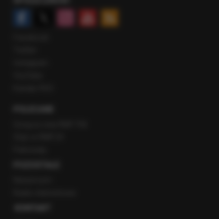
SPOŁECZNOŚĆ
Facebook
Twitter
Instagram
YouTube
Kanały RSS
POLECANE
Gorąca Linia RMF FM
Staż w RMF24
Patronaty
POZOSTAŁE
Newsroom
Radio internetowe
KONTAKT