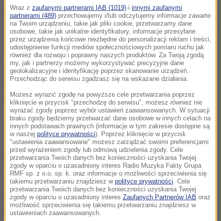
Wraz z
zaufanymi partnerami IAB (1019)
i
innymi zaufanymi
przegrałem z Moreno Moserem, ale wspominam tę
partnerami (489)
przechowujemy i/lub odczytujemy informacje zawarte
na Twoim urządzeniu, takie jak pliki cookie, przetwarzamy dane
edycję z wielką przyjemnością. Start na polskiej ziemi
osobowe, takie jak unikalne identyfikatory, informacje przesyłane
w koszulce mistrza świata to coś wyjątkowego.
przez urządzenia końcowe niezbędne do personalizacji reklam i treści,
udostępnienie funkcji mediów społecznościowych pomiaru ruchu jak
Tęskniłem za polskimi kibicami, choć coraz częściej
również dla rozwoju i poprawny naszych produktów. Za Twoją zgodą
my, jak i partnerzy możemy wykorzystywać precyzyjne dane
spotykam ich za granicą
- napisał Kwiatkowski w
geolokalizacyjne i identyfikację poprzez skanowanie urządzeń.
Przechodząc do serwisu zgadzasz się na wskazane działania.
oświadczeniu przesłanym do organizatorów
Możesz wyrazić zgodę na powyższe cele przetwarzania poprzez
imprezy.
kliknięcie w przycisk "przechodzę do serwisu", możesz również nie
wyrażać zgody poprzez wybór ustawień zaawansowanych. W sytuacji
braku zgody będziemy przetwarzać dane osobowe w innych celach na
innych podstawach prawnych (informacje w tym zakresie dostępne są
Złotemu medaliście MŚ - jeżdżącemu w grupie Ettix-
w naszej
polityce prywatności
). Poprzez kliknięcie w przycisk
"ustawienia zaawansowane" możesz zarządzać swoimi preferencjami
Quick-Step - będzie pomagał inny polski kolarz -
przed wyrażeniem zgody lub odmową udzielenia zgody. Cele
Michał Gołaś.
przetwarzania Twoich danych bez konieczności uzyskania Twojej
zgody w oparciu o uzasadniony interes Radio Muzyka Fakty Grupa
RMF sp. z o.o. sp. k. oraz informacje o możliwości sprzeciwienia się
Jeśli tylko Michał Kwiatkowski nie "zajedzie się"
takiemu przetwarzaniu znajdziesz w
polityce prywatności
. Cele
przetwarzania Twoich danych bez konieczności uzyskania Twojej
podczas trwającego Tour de France, to wierzę, że
zgody w oparciu o uzasadniony interes
Zaufanych Partnerów IAB
oraz
możliwość sprzeciwienia się takiemu przetwarzaniu znajdziesz w
będzie faworytem naszego wyścigu. Jego udział, w
ustawieniach zaawansowanych.