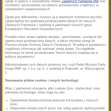
zgody w oparciu o uzasadniony interes
Zaufanych Partnerów IAB
oraz
możliwość sprzeciwienia się takiemu przetwarzaniu znajdziesz w
ustawieniach zaawansowanych.
Dalsza część artykułu pod materiałem video:
Zgoda jest dobrowolna i możesz ją w dowolnym momencie wycofać,
zgoda będzie też podstawą przekazywania danych do naszych
Zaufanych Partnerów z siedzibą w państwach trzecich (poza
Europejskim Obszarem Gospodarczym).
Ponadto masz prawo żądania dostępu, sprostowania, usunięcia lub
ograniczenia przetwarzania danych, a także złożenia skargi do
Prezesa Urzędu Ochrony Danych Osobowych. W polityce prywatności
znajdziesz informacje jak wykonać swoje prawa. Szczegółowe
informacje na temat przetwarzania Twoich danych znajdują się w
polityce prywatności.
Administratorem tych danych jesteśmy my, czyli Radio Muzyka Fakty
Grupa RMF sp. z o.o. sp. k. z siedzibą w Krakowie, al. Waszyngtona
1.
Stosowanie plików cookies i innych technologii
Wraz z partnerami stosujemy pliki cookies (tzw. ciasteczka) i inne
pokrewne technologie, które mają na celu:
(j.)
Zapewnienie bezpieczeństwa podczas korzystania z naszych
stron
Ulepszenie świadczonych przez nas usług poprzez wykorzystanie