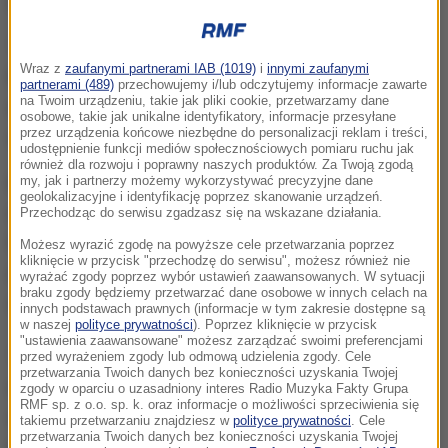
Lansdale w Pensylwanii.
To drzewko idealne. Na wiele tygodni przed Bożym
Wraz z
zaufanymi partnerami IAB (1019)
i
innymi zaufanymi
Narodzeniem z Białego Domu wyrusza specjalna
partnerami (489)
przechowujemy i/lub odczytujemy informacje zawarte
na Twoim urządzeniu, takie jak pliki cookie, przetwarzamy dane
ekipa, która odwiedza okoliczne farmy i poszukuje
osobowe, takie jak unikalne identyfikatory, informacje przesyłane
przez urządzenia końcowe niezbędne do personalizacji reklam i treści,
odpowiedniej choinki, która trafi do Białego Domu.
udostępnienie funkcji mediów społecznościowych pomiaru ruchu jak
również dla rozwoju i poprawny naszych produktów. Za Twoją zgodą
Przed drzewkiem, które dziś przywieziono do
my, jak i partnerzy możemy wykorzystywać precyzyjne dane
geolokalizacyjne i identyfikację poprzez skanowanie urządzeń.
rezydencji amerykańskiego prezydenta, już wkrótce
Przechodząc do serwisu zgadzasz się na wskazane działania.
fotografować będą się goście pierwszej pary
Możesz wyrazić zgodę na powyższe cele przetwarzania poprzez
kliknięcie w przycisk "przechodzę do serwisu", możesz również nie
Ameryki, którzy odwiedzać będą Biały Dom przy
wyrażać zgody poprzez wybór ustawień zaawansowanych. W sytuacji
braku zgody będziemy przetwarzać dane osobowe w innych celach na
okazji różnych świątecznych spotkań.
innych podstawach prawnych (informacje w tym zakresie dostępne są
w naszej
polityce prywatności
). Poprzez kliknięcie w przycisk
"ustawienia zaawansowane" możesz zarządzać swoimi preferencjami
To najważniejsza choinka w Białym Domu. Ale
przed wyrażeniem zgody lub odmową udzielenia zgody. Cele
przetwarzania Twoich danych bez konieczności uzyskania Twojej
rezydencję Baracka Obamy ozdobi też wiele innych
zgody w oparciu o uzasadniony interes Radio Muzyka Fakty Grupa
RMF sp. z o.o. sp. k. oraz informacje o możliwości sprzeciwienia się
drzewek, które ustawione zostaną w pozostałych
takiemu przetwarzaniu znajdziesz w
polityce prywatności
. Cele
przetwarzania Twoich danych bez konieczności uzyskania Twojej
pokojach.