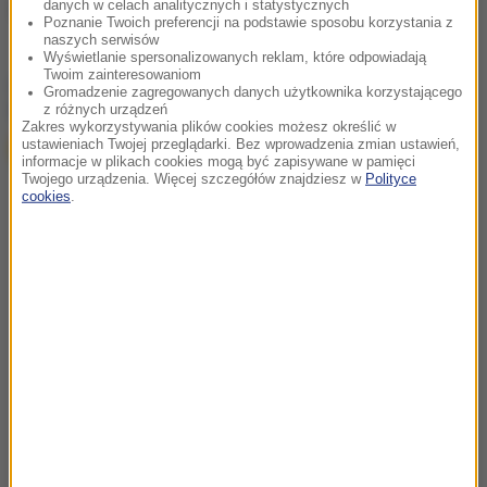
danych w celach analitycznych i statystycznych
Źródło: RMF FM
Poznanie Twoich preferencji na podstawie sposobu korzystania z
naszych serwisów
Wyświetlanie spersonalizowanych reklam, które odpowiadają
Twoim zainteresowaniom
chcesz widzieć więcej artykułów od RMF24?
dodaj w
Gromadzenie zagregowanych danych użytkownika korzystającego
Google
z różnych urządzeń
Zakres wykorzystywania plików cookies możesz określić w
ustawieniach Twojej przeglądarki. Bez wprowadzenia zmian ustawień,
informacje w plikach cookies mogą być zapisywane w pamięci
Twojego urządzenia. Więcej szczegółów znajdziesz w
Polityce
cookies
.