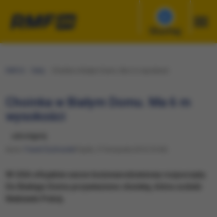
Słuchaj
RMF24
Fakty
Choinka w Białym Domu. Ma 6 m wysokości
Choinka w Białym Domu. Ma 6 m
wysokości
udostępnij
Autor:
Paweł Żuchowski
Piątek, 27 listopada 2015 (19:43)
W USA oficjalnie sezon bożonarodzeniowy rozpoczęty.
Do Białego Domu przywieziono choinkę, która ozdobi
Niebieski Pokój.