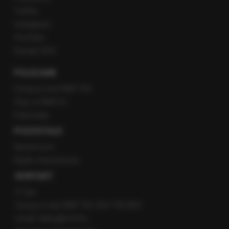
Twitter
Instagram
YouTube
Kanały RSS
POLECANE
Gorąca Linia RMF FM
Staż w RMF24
Patronaty
POZOSTAŁE
Newsroom
Radio internetowe
KONTAKT
O nas
Gorąca Linia RMF FM: 600 700 800
email: fakty@rmf.fm