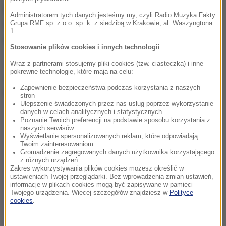
biegnie się tylko pod górę. W tegorocznej edycji
Administratorem tych danych jesteśmy my, czyli Radio Muzyka Fakty
biegu liczba uczestników została ograniczona z
3,5
Grupa RMF sp. z o.o. sp. k. z siedzibą w Krakowie, al. Waszyngtona
1.
do 2 tysięcy
.
Stosowanie plików cookies i innych technologii
Jesteśmy jeszcze w trakcie pandemii, chcemy, aby
Wraz z partnerami stosujemy pliki cookies (tzw. ciasteczka) i inne
pokrewne technologie, które mają na celu:
wszyscy czuli się bezpieczni
- wyjaśnił Krzysztof
Zapewnienie bezpieczeństwa podczas korzystania z naszych
Kowal.
stron
Ulepszenie świadczonych przez nas usług poprzez wykorzystanie
danych w celach analitycznych i statystycznych
Poznanie Twoich preferencji na podstawie sposobu korzystania z
naszych serwisów
Wyświetlanie spersonalizowanych reklam, które odpowiadają
Twoim zainteresowaniom
Gromadzenie zagregowanych danych użytkownika korzystającego
z różnych urządzeń
Zakres wykorzystywania plików cookies możesz określić w
ustawieniach Twojej przeglądarki. Bez wprowadzenia zmian ustawień,
informacje w plikach cookies mogą być zapisywane w pamięci
Twojego urządzenia. Więcej szczegółów znajdziesz w
Polityce
cookies
.