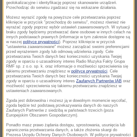
geolokalizacyjne i identyfikację poprzez skanowanie urządzeń.
Przechodząc do serwisu zgadzasz się na wskazane działania.
Możesz wyrazić zgodę na powyższe cele przetwarzania poprzez
kliknięcie w przycisk "przechodzę do serwisu", możesz również nie
wyrażać zgody poprzez wybór ustawień zaawansowanych. W sytuacji
braku zgody będziemy przetwarzać dane osobowe w innych celach na
innych podstawach prawnych (informacje w tym zakresie dostępne są
w naszej
polityce prywatności
). Poprzez kliknięcie w przycisk
"ustawienia zaawansowane" możesz zarządzać swoimi preferencjami
Rozbłyskujące światła miast oraz błyskawice
przed wyrażeniem zgody lub odmową udzielenia zgody. Cele
przetwarzania Twoich danych bez konieczności uzyskania Twojej
oglądane z kosmicznej perspektywy tworzą
zgody w oparciu o uzasadniony interes Radio Muzyka Fakty Grupa
spektakularne widowisko.
RMF sp. z o.o. sp. k. oraz informacje o możliwości sprzeciwienia się
takiemu przetwarzaniu znajdziesz w
polityce prywatności
. Cele
przetwarzania Twoich danych bez konieczności uzyskania Twojej
zgody w oparciu o uzasadniony interes
Zaufanych Partnerów IAB
oraz
STORYFUL/x-news
możliwość sprzeciwienia się takiemu przetwarzaniu znajdziesz w
ustawieniach zaawansowanych.
Źródło:
Zgoda jest dobrowolna i możesz ją w dowolnym momencie wycofać,
zgoda będzie też podstawą przekazywania danych do naszych
NAJWAŻNIEJSZE FAKTY
Zaufanych Partnerów z siedzibą w państwach trzecich (poza
Europejskim Obszarem Gospodarczym).
Ponadto masz prawo żądania dostępu, sprostowania, usunięcia lub
Najpierw operacja, potem
ograniczenia przetwarzania danych, a także złożenia skargi do
poród. Przełom w leczeniu
Prezesa Urzędu Ochrony Danych Osobowych. W polityce prywatności