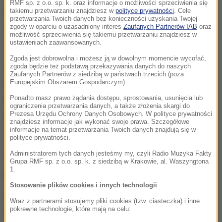
RMF sp. z o.o. sp. k. oraz informacje o możliwości sprzeciwienia się
Nietoperze mogą przenosić wirusy na inne
takiemu przetwarzaniu znajdziesz w
polityce prywatności
. Cele
przetwarzania Twoich danych bez konieczności uzyskania Twojej
zwierzęta, te z kolei czasem mogą zarazić
zgody w oparciu o uzasadniony interes
Zaufanych Partnerów IAB
oraz
możliwość sprzeciwienia się takiemu przetwarzaniu znajdziesz w
człowieka. Podejrzewa się, że do przeniesienia
ustawieniach zaawansowanych.
wirusa doszło na targu owoców morza i żywych
Zgoda jest dobrowolna i możesz ją w dowolnym momencie wycofać,
zgoda będzie też podstawą przekazywania danych do naszych
zwierząt w zamieszkanym przez 11 milionów ludzi
Zaufanych Partnerów z siedzibą w państwach trzecich (poza
Europejskim Obszarem Gospodarczym).
Wuhan. To tam w grudniu pojawiły się pierwsze
przypadki zachorowań. Pytanie, jakie zwierze
Ponadto masz prawo żądania dostępu, sprostowania, usunięcia lub
ograniczenia przetwarzania danych, a także złożenia skargi do
przeniosło wirusa z nietoperzy na ludzi.
Nie ma
Prezesa Urzędu Ochrony Danych Osobowych. W polityce prywatności
znajdziesz informacje jak wykonać swoje prawa. Szczegółowe
dowodów na to, że doszło do tego za pośrednictwem
informacje na temat przetwarzania Twoich danych znajdują się w
polityce prywatności.
węży
- przekonuje David Robertson, wirusolog z
Administratorem tych danych jesteśmy my, czyli Radio Muzyka Fakty
University of Glasgow. Jego zdaniem, kwestia
Grupa RMF sp. z o.o. sp. k. z siedzibą w Krakowie, al. Waszyngtona
1.
pośredniego nosiciela pozostaje zagadką.
Stosowanie plików cookies i innych technologii
Hipoteza o pośrednictwie węży pojawiła się w
Wraz z partnerami stosujemy pliki cookies (tzw. ciasteczka) i inne
pokrewne technologie, które mają na celu:
opublikowanej w czasopiśmie "Journal of Medical