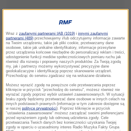
Wraz z
zaufanymi partnerami IAB (1019)
i
innymi zaufanymi
Zdj. ilustracyjne
partnerami (489)
przechowujemy i/lub odczytujemy informacje zawarte
na Twoim urządzeniu, takie jak pliki cookie, przetwarzamy dane
osobowe, takie jak unikalne identyfikatory, informacje przesyłane
Badacze z Provo w stanie Utah przedstawili wyniki
przez urządzenia końcowe niezbędne do personalizacji reklam i treści,
udostępnienie funkcji mediów społecznościowych pomiaru ruchu jak
dwóch analiz. Pierwsza z nich dotyczyła 148 badań,
również dla rozwoju i poprawny naszych produktów. Za Twoją zgodą
my, jak i partnerzy możemy wykorzystywać precyzyjne dane
obejmujących swym zasięgiem 300 tysięcy osób.
geolokalizacyjne i identyfikację poprzez skanowanie urządzeń.
Przechodząc do serwisu zgadzasz się na wskazane działania.
Na jej podstawie okazało się, że silniejsze więzi
społeczne mogą nawet o połowę zmniejszyć ryzyko
Możesz wyrazić zgodę na powyższe cele przetwarzania poprzez
kliknięcie w przycisk "przechodzę do serwisu", możesz również nie
przedwczesnej śmierci. Druga analiza dotyczyła 70
wyrażać zgody poprzez wybór ustawień zaawansowanych. W sytuacji
braku zgody będziemy przetwarzać dane osobowe w innych celach na
prac badawczych, które uwzględniły przypadki
innych podstawach prawnych (informacje w tym zakresie dostępne są
w naszej
polityce prywatności
). Poprzez kliknięcie w przycisk
ponad 3,4 miliona ludzi z Ameryki Północnej, Europy,
"ustawienia zaawansowane" możesz zarządzać swoimi preferencjami
przed wyrażeniem zgody lub odmową udzielenia zgody. Cele
Azji i Australii. Ich autorzy sprawdzali na ile poczucie
przetwarzania Twoich danych bez konieczności uzyskania Twojej
zgody w oparciu o uzasadniony interes Radio Muzyka Fakty Grupa
samotności, mieszkanie osobno lub społeczna