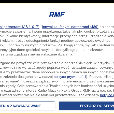
i partnerami IAB (1017)
i
innymi zaufanymi partnerami (489)
przechow
ormacje zawarte na Twoim urządzeniu, takie jak pliki cookie, przetwar
jak unikalne identyfikatory, informacje przesyłane przez urządzenia k
i reklam i treści, udostępnienie funkcji mediów społecznościowych pom
woju i poprawny naszych produktów. Za Twoją zgodą my, jak i partner
recyzyjne dane geolokalizacyjne i identyfikację poprzez skanowanie u
serwisu zgadzasz się na wskazane działania.
zgodę na powyższe cele przetwarzania poprzez kliknięcie w przycisk 
z również nie wyrażać zgody poprzez wybór ustawień zaawansowanych
dziemy przetwarzać dane osobowe w innych celach na innych podsta
ym zakresie dostępne są w naszej
polityce prywatności
). Poprzez kliknię
awansowane" możesz zarządzać swoimi preferencjami przed wyrażenie
ia zgody. Cele przetwarzania Twoich danych bez konieczności uzyska
 o uzasadniony interes Radio Muzyka Fakty Grupa RMF sp. z o.o. sp. k
żliwości sprzeciwienia się takiemu przetwarzaniu znajdziesz w
polityce
nia Twoich danych bez konieczności uzyskania Twojej zgody w oparci
ch Partnerów IAB
oraz możliwość sprzeciwienia się takiemu przetwarza
IENIA ZAAWANSOWANE
PRZEJDŹ DO SERW
aawansowanych.
h ojców wzrost częstości objawów depresji.
Zaczynam