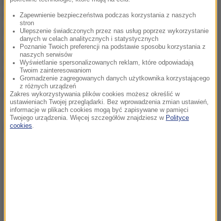
pomysłu, członek zespołu sondy Rosetta, Colin
Snodgrass z Open University w Milton Keynes.
Tyle,
Zapewnienie bezpieczeństwa podczas korzystania z naszych
stron
że trudno byłoby cokolwiek tam wąchać. Gdybyśmy
Ulepszenie świadczonych przez nas usług poprzez wykorzystanie
danych w celach analitycznych i statystycznych
znaleźli się tam bez skafandra kosmicznego,
Poznanie Twoich preferencji na podstawie sposobu korzystania z
naszych serwisów
uderzyłby nas nie zapach, ale... brak powietrza
-
Wyświetlanie spersonalizowanych reklam, które odpowiadają
Twoim zainteresowaniom
dodaje.
Gromadzenie zagregowanych danych użytkownika korzystającego
z różnych urządzeń
(mpw)
Zakres wykorzystywania plików cookies możesz określić w
ustawieniach Twojej przeglądarki. Bez wprowadzenia zmian ustawień,
informacje w plikach cookies mogą być zapisywane w pamięci
Twojego urządzenia. Więcej szczegółów znajdziesz w
Polityce
Dalsza część artykułu pod materiałem video:
cookies
.