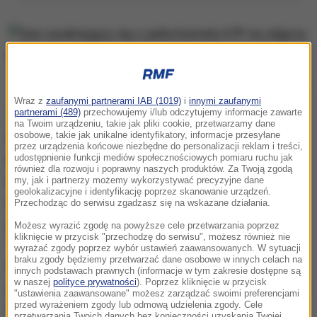
Gaz uwalniający się z jadra komety 67P na zdjęciu z 1 marca 2016 roku
Wraz z
zaufanymi partnerami IAB (1019)
i
innymi zaufanymi
partnerami (489)
przechowujemy i/lub odczytujemy informacje zawarte
To, jak może "pachnieć" kometa, ujawniły badania
na Twoim urządzeniu, takie jak pliki cookie, przetwarzamy dane
osobowe, takie jak unikalne identyfikatory, informacje przesyłane
lądownika Philae, który opadł na powierzchnię jądra
przez urządzenia końcowe niezbędne do personalizacji reklam i treści,
komety 67P w listopadzie 2014 roku. Jego
udostępnienie funkcji mediów społecznościowych pomiaru ruchu jak
również dla rozwoju i poprawny naszych produktów. Za Twoją zgodą
instrumenty stwierdziły obecność szeregu gazów i
my, jak i partnerzy możemy wykorzystywać precyzyjne dane
geolokalizacyjne i identyfikację poprzez skanowanie urządzeń.
na podstawie tego "bukietu" można sobie wyobrazić,
Przechodząc do serwisu zgadzasz się na wskazane działania.
jakie to może być wrażenie. Niestety ze słowami
Możesz wyrazić zgodę na powyższe cele przetwarzania poprzez
kliknięcie w przycisk "przechodzę do serwisu", możesz również nie
"zapach', czy "perfumy" ma to niewiele wspólnego.
wyrażać zgody poprzez wybór ustawień zaawansowanych. W sytuacji
braku zgody będziemy przetwarzać dane osobowe w innych celach na
Prócz pary wodnej, tlenku i dwutlenku węgla, a więc
innych podstawach prawnych (informacje w tym zakresie dostępne są
w naszej
polityce prywatności
). Poprzez kliknięcie w przycisk
gazów, które nie mają żadnego zapachu, odkryto tam
"ustawienia zaawansowane" możesz zarządzać swoimi preferencjami
przed wyrażeniem zgody lub odmową udzielenia zgody. Cele
bowiem cząsteczki siarkowodoru, amoniaku i
przetwarzania Twoich danych bez konieczności uzyskania Twojej