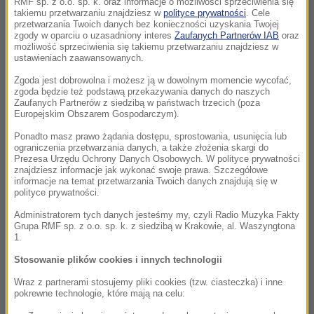
RMF sp. z o.o. sp. k. oraz informacje o możliwości sprzeciwienia się
takiemu przetwarzaniu znajdziesz w
polityce prywatności
. Cele
przetwarzania Twoich danych bez konieczności uzyskania Twojej
zgody w oparciu o uzasadniony interes
Zaufanych Partnerów IAB
oraz
możliwość sprzeciwienia się takiemu przetwarzaniu znajdziesz w
ustawieniach zaawansowanych.
Zgoda jest dobrowolna i możesz ją w dowolnym momencie wycofać,
zgoda będzie też podstawą przekazywania danych do naszych
Zaufanych Partnerów z siedzibą w państwach trzecich (poza
Europejskim Obszarem Gospodarczym).
Ponadto masz prawo żądania dostępu, sprostowania, usunięcia lub
ograniczenia przetwarzania danych, a także złożenia skargi do
Prezesa Urzędu Ochrony Danych Osobowych. W polityce prywatności
znajdziesz informacje jak wykonać swoje prawa. Szczegółowe
informacje na temat przetwarzania Twoich danych znajdują się w
polityce prywatności.
Administratorem tych danych jesteśmy my, czyli Radio Muzyka Fakty
Grupa RMF sp. z o.o. sp. k. z siedzibą w Krakowie, al. Waszyngtona
1.
Stosowanie plików cookies i innych technologii
Wraz z partnerami stosujemy pliki cookies (tzw. ciasteczka) i inne
pokrewne technologie, które mają na celu: