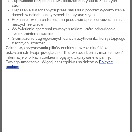
Zapewnienie bezpieczeństwa podczas korzystania z naszych
stron
Dalsza część artykułu pod materiałem video:
Ulepszenie świadczonych przez nas usług poprzez wykorzystanie
danych w celach analitycznych i statystycznych
Poznanie Twoich preferencji na podstawie sposobu korzystania z
naszych serwisów
Wyświetlanie spersonalizowanych reklam, które odpowiadają
Twoim zainteresowaniom
Gromadzenie zagregowanych danych użytkownika korzystającego
z różnych urządzeń
Zakres wykorzystywania plików cookies możesz określić w
ustawieniach Twojej przeglądarki. Bez wprowadzenia zmian ustawień,
informacje w plikach cookies mogą być zapisywane w pamięci
Twojego urządzenia. Więcej szczegółów znajdziesz w
Polityce
cookies
.
Źródło: RMF FM