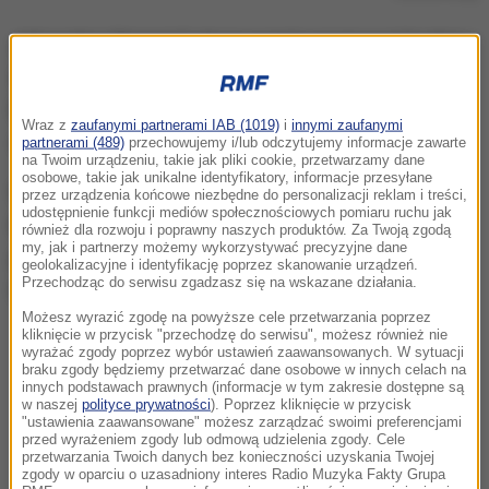
Jak podaje "Variety", akcja serialu rozgrywać będzie
się wokół paryskiego klubu muzycznego. Wśród
bohaterów znajdą się m.in. właściciel tego miejsca i
Wraz z
zaufanymi partnerami IAB (1019)
i
innymi zaufanymi
członkowie występującego tam zespołu.
partnerami (489)
przechowujemy i/lub odczytujemy informacje zawarte
na Twoim urządzeniu, takie jak pliki cookie, przetwarzamy dane
osobowe, takie jak unikalne identyfikatory, informacje przesyłane
Polska aktorka zagra wokalistkę o imieniu Maja,
przez urządzenia końcowe niezbędne do personalizacji reklam i treści,
udostępnienie funkcji mediów społecznościowych pomiaru ruchu jak
kobietę bardzo utalentowaną, która zmaga się z
również dla rozwoju i poprawny naszych produktów. Za Twoją zgodą
my, jak i partnerzy możemy wykorzystywać precyzyjne dane
problemem alkoholowym. Zdjęcia mają ruszyć w
geolokalizacyjne i identyfikację poprzez skanowanie urządzeń.
Przechodząc do serwisu zgadzasz się na wskazane działania.
Paryżu jeszcze w tym roku.
Możesz wyrazić zgodę na powyższe cele przetwarzania poprzez
kliknięcie w przycisk "przechodzę do serwisu", możesz również nie
wyrażać zgody poprzez wybór ustawień zaawansowanych. W sytuacji
braku zgody będziemy przetwarzać dane osobowe w innych celach na
innych podstawach prawnych (informacje w tym zakresie dostępne są
w naszej
polityce prywatności
). Poprzez kliknięcie w przycisk
"ustawienia zaawansowane" możesz zarządzać swoimi preferencjami
przed wyrażeniem zgody lub odmową udzielenia zgody. Cele
przetwarzania Twoich danych bez konieczności uzyskania Twojej
zgody w oparciu o uzasadniony interes Radio Muzyka Fakty Grupa