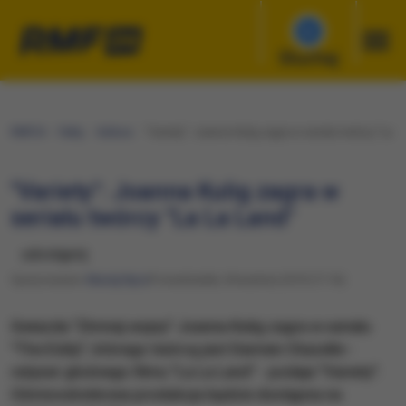
Słuchaj
RMF24
Fakty
Kultura
"Variety": Joanna Kulig zagra w serialu twórcy "La L
"Variety": Joanna Kulig zagra w
serialu twórcy "La La Land"
udostępnij
Opracowanie:
Maciej Nycz
Poniedziałek, 8 kwietnia 2019 (17:16)
Gwiazda "Zimnej wojny" Joanna Kulig zagra w serialu
"The Eddy", którego twórcą jest Damien Chazelle -
reżyser głośnego filmu "La La Land" - podaje "Variety".
Ośmioodcinkowa produkcja będzie dostępna na